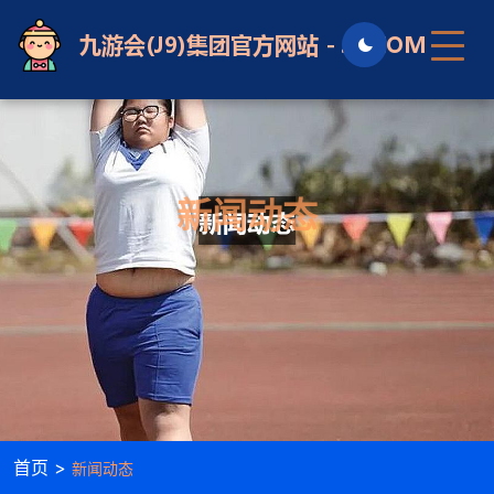
新闻动态
首页 >
新闻动态