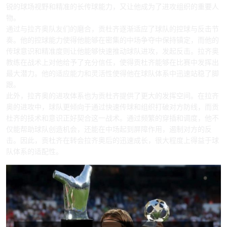
锐的球场视野和精准的长传球能力，又让他成为了进攻组织的重要人
物。
通过与拉齐奥队友们的磨合，贡杜齐逐渐适应了球队的控球与反击节
奏。他的控球能力使得他能够在密集的中场争夺中保持镇定，而他的
传球意识和精准度则让他能够快速推动球队进攻，发起反击。拉齐奥
教练在战术上对他给予了充分信任，使得贡杜齐能够在比赛中发挥出
最大潜力。他的适应能力和灵活性使得他在球队体系中迅速站稳了脚
跟。
此外，拉齐奥的进攻体系也为贡杜齐提供了更大的发挥空间。在拉齐
奥的进攻中，球队更倾向于通过快速传球和组织打破对方防线，而贡
杜齐的技术和意识正好契合这一战术。通过频繁的穿插和调度，他不
仅能帮助球队创造机会，还能在中场起到屏障作用，遏制对方的反
击。因此，贡杜齐在转会拉齐奥后的迅速成长，很大程度上得益于球
队体系的适配性。