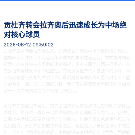
贡杜齐转会拉齐奥后迅速成长为中场绝
对核心球员
2026-06-12 09:59:02
贡杜齐自从转会拉齐奥以来，迅速成长为球队中场的绝对核心球员。
他的表现让许多人都对这名年轻球员的未来充满期待。本文将详细分
析贡杜齐在转会拉齐奥后的迅速崛起，重点从四个方面进行阐述：首
先是拉齐奥球队体系的适应性，其次是贡杜齐个人技战术的提升，第
三部分是他与队友的默契合作，最后是教练的战术布置和对他个人能
力的重视。通过这些方面的分析，我们可以更清楚地看到贡杜齐如何
从一个潜力球员蜕变为中场核心的过程。
1、拉齐奥球队体系的适应性
贡杜齐在加盟拉齐奥后，首先面临的挑战就是如何适应球队的整体战
术体系。拉齐奥一直以来以强硬的防守和迅速的反击为特点，这种打
法要求中场球员既要有强悍的防守能力，也要具备出色的传球和进攻
组织能力。贡杜齐在加盟拉齐奥之后，迅速找到了自己在球队中的定
位。他的防守强度和抢断能力使他能够快速切换到防守角色，而他敏