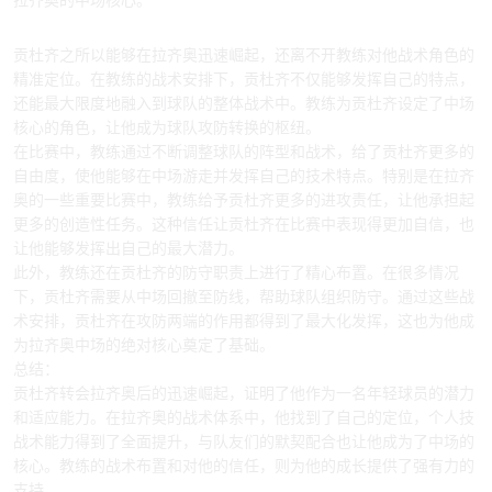
4、教练战术布置的支持
贡杜齐之所以能够在拉齐奥迅速崛起，还离不开教练对他战术角色的
精准定位。在教练的战术安排下，贡杜齐不仅能够发挥自己的特点，
还能最大限度地融入到球队的整体战术中。教练为贡杜齐设定了中场
核心的角色，让他成为球队攻防转换的枢纽。
在比赛中，教练通过不断调整球队的阵型和战术，给了贡杜齐更多的
自由度，使他能够在中场游走并发挥自己的技术特点。特别是在拉齐
奥的一些重要比赛中，教练给予贡杜齐更多的进攻责任，让他承担起
更多的创造性任务。这种信任让贡杜齐在比赛中表现得更加自信，也
让他能够发挥出自己的最大潜力。
此外，教练还在贡杜齐的防守职责上进行了精心布置。在很多情况
下，贡杜齐需要从中场回撤至防线，帮助球队组织防守。通过这些战
术安排，贡杜齐在攻防两端的作用都得到了最大化发挥，这也为他成
为拉齐奥中场的绝对核心奠定了基础。
总结：
贡杜齐转会拉齐奥后的迅速崛起，证明了他作为一名年轻球员的潜力
和适应能力。在拉齐奥的战术体系中，他找到了自己的定位，个人技
战术能力得到了全面提升，与队友们的默契配合也让他成为了中场的
核心。教练的战术布置和对他的信任，则为他的成长提供了强有力的
支持。