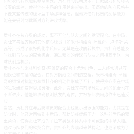
和进攻的转换速度非常重要，贡杜齐的抢断技术、拦截能力和对球场
节奏的掌控，使得他在中场的作用越来越突出。虽然他的防守风格并
不像某些传统的破坏型中场那样强硬，但他凭借对比赛的阅读能力，
能在关键时刻截断对方的进攻线路。
3、与队友的默契合作
贡杜齐在拉齐奥的成功，离不开他与队友之间的默契配合。在中场，
贡杜齐与拉齐奥的其他核心球员（如米林科维奇-萨维奇、卢卡斯·莱
瓦等）形成了很好的化学反应。尤其是在攻防转换中，贡杜齐总能及
时找到与队友的配合机会，通过精妙的传球与队友之间相互串联，为
球队创造机会。
贡杜齐在与米林科维奇-萨维奇的配合上尤为出色，二人经常通过互
相换位和前插的配合，在对方防线之间制造空档。米林科维奇-萨维
奇的强悍对抗能力和贡杜齐的机动性形成了互补，使得拉齐奥在中场
的进攻组织变得更加灵活。此外，贡杜齐与前场球员之间的配合也在
不断进步，他能够准确预测队友的跑位，并根据比赛局势作出迅速反
应。
当然，贡杜齐在与后防球员的配合上也显示出很强的能力，尤其是在
防守时，他经常回撤到中后场，帮助防线缓解压力。这种前后场的双
重角色，使得贡杜齐成为了拉齐奥战术体系中不可或缺的中场大脑。
通过与队友们的默契合作，贡杜齐的表现越来越稳定，也逐渐成为了
拉齐奥的中场核心。