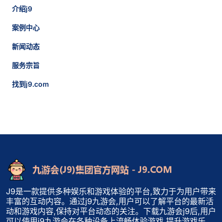
介绍j9
案例中心
新闻动态
服务宗旨
找到j9.com
J9是一款提供多种娱乐和游戏体验的平台,致力于为用户带来
丰富的互动内容。通过j9九游会,用户可以了解平台的最新活
动和游戏内容,保持对平台动态的关注。下载九游会j9后,用户
可以使用j9九游会在各种设备上流畅体验游戏,提升游戏乐