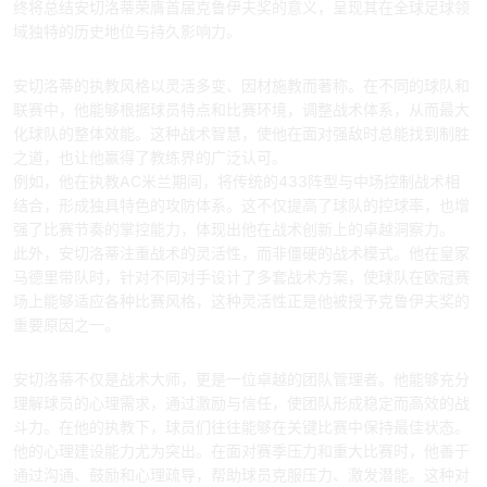
终将总结安切洛蒂荣膺首届克鲁伊夫奖的意义，呈现其在全球足球领
域独特的历史地位与持久影响力。
1、战术创新与智慧
安切洛蒂的执教风格以灵活多变、因材施教而著称。在不同的球队和
联赛中，他能够根据球员特点和比赛环境，调整战术体系，从而最大
化球队的整体效能。这种战术智慧，使他在面对强敌时总能找到制胜
之道，也让他赢得了教练界的广泛认可。
例如，他在执教AC米兰期间，将传统的433阵型与中场控制战术相
结合，形成独具特色的攻防体系。这不仅提高了球队的控球率，也增
强了比赛节奏的掌控能力，体现出他在战术创新上的卓越洞察力。
此外，安切洛蒂注重战术的灵活性，而非僵硬的战术模式。他在皇家
马德里带队时，针对不同对手设计了多套战术方案，使球队在欧冠赛
场上能够适应各种比赛风格，这种灵活性正是他被授予克鲁伊夫奖的
重要原因之一。
2、团队管理与心理建设
安切洛蒂不仅是战术大师，更是一位卓越的团队管理者。他能够充分
理解球员的心理需求，通过激励与信任，使团队形成稳定而高效的战
斗力。在他的执教下，球员们往往能够在关键比赛中保持最佳状态。
他的心理建设能力尤为突出。在面对赛季压力和重大比赛时，他善于
通过沟通、鼓励和心理疏导，帮助球员克服压力、激发潜能。这种对