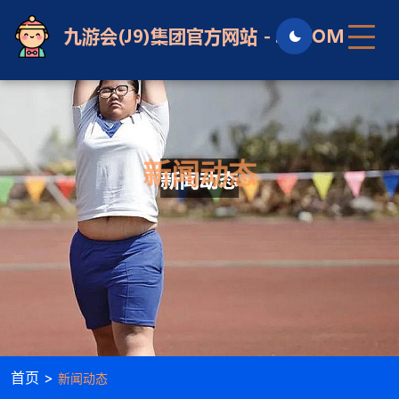
新闻动态
首页 >
新闻动态