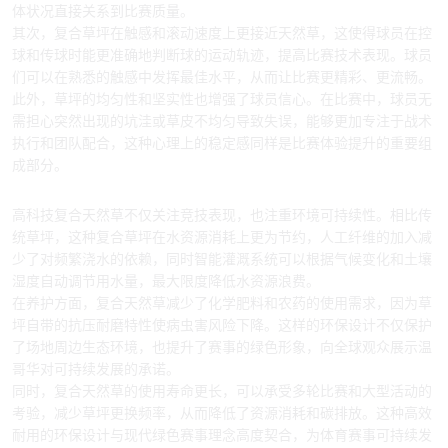
体状况直接关系到比赛质量。
其次，复合草坪在触感和滚动速度上更接近天然草，这使得球员在控
球和传球时能更准确地判断球的运动轨迹，提高比赛技术表现。球员
们可以在熟悉的触感中发挥最佳水平，从而让比赛更精彩、更流畅。
此外，草坪的均匀性和坚实性也增强了球员信心。在比赛中，球员无
需担心突然出现的坑洼或草皮不均匀导致失误，能够更加专注于战术
执行和团队配合，这种心理上的稳定感同样是比赛体验提升的重要组
成部分。
3、环境可持续性
高科技复合天然草不仅关注竞技表现，也注重环境可持续性。相比传
统草坪，这种复合草坪在水资源消耗上更为节约，人工纤维的加入减
少了对频繁浇水的依赖，同时智能灌溉系统可以根据气候变化和土壤
湿度自动调节用水量，最大限度降低水资源浪费。
在养护方面，复合天然草减少了化学肥料和农药的使用需求，因为草
坪自带的抗压耐磨特性使病虫害风险下降。这样的环保设计不仅保护
了场地周边生态环境，也提升了赛事的绿色形象，向全球观众展示温
哥华对可持续发展的承诺。
同时，复合天然草的使用寿命更长，可以承受多轮比赛和大型活动的
考验，减少草坪更换频率，从而降低了资源消耗和碳排放。这种高效
耐用的环保设计与现代绿色赛事理念高度契合，为体育赛事可持续发