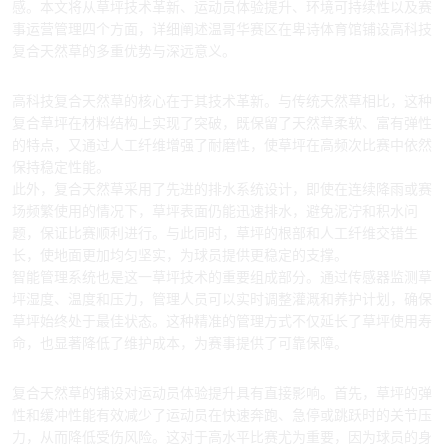
感。本文将从草坪技术革新、运动员体验提升、环境可持续性以及赛
事运营管理四个方面，详细阐述温哥华赛区在卑诗体育馆铺设高科技
复合天然草的多重优势与深远意义。
1、草坪技术革新
高科技复合天然草的核心在于其技术革新。与传统天然草相比，这种
复合草坪在材料结构上实现了突破，既保留了天然草柔软、富有弹性
的特点，又通过人工纤维增强了耐磨性，使草坪在高频次比赛中依然
保持稳定性能。
此外，复合天然草采用了先进的排水系统设计，即使在连续降雨或赛
场频繁使用的情况下，草坪表面仍能迅速排水，避免泥泞和积水问
题，保证比赛顺利进行。与此同时，草坪的根部和人工纤维交错生
长，使地面更加均匀坚实，为球员提供更稳定的支撑。
智能管理系统也是这一草坪技术的重要组成部分。通过传感器监测草
坪湿度、温度和压力，管理人员可以实时调整灌溉和养护计划，确保
草坪始终处于最佳状态。这种精准的管理方式不仅延长了草坪使用寿
命，也显著降低了维护成本，为赛事提供了可靠保障。
2、运动员体验提升
复合天然草的铺设对运动员体验提升具有直接影响。首先，草坪的弹
性和缓冲性能有效减少了运动员在快速奔跑、急停或跳跃时的关节压
力，从而降低受伤风险。这对于高水平比赛尤为重要，因为球员的身