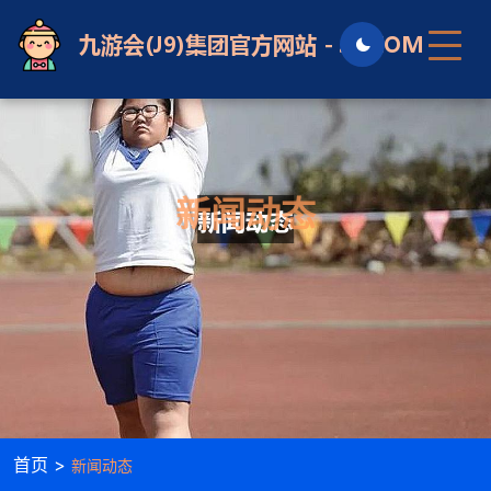
新闻动态
首页 >
新闻动态