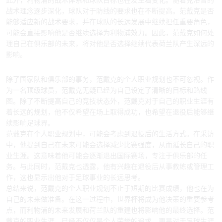
战术理念逐步深化，球队对于防线的要求也在不断提高。范戴克是否
能够适应新的战术要求，并在球队的长远发展中继续担任重要角色，
可能会直接影响他是否继续选择为利物浦效力。因此，范戴克如何处
理自己在俱乐部的未来，将对他是否选择继续代表荷兰队产生深远的
影响。
4、范戴克的个人职业规划
除了国家队和俱乐部的事务，范戴克的个人职业规划也不可忽视。作
为一名顶级球员，范戴克无疑已经为自己设定了清晰的目标和路线
图。除了不断提高自己的竞技状态外，范戴克对于自己的职业生涯有
着长远的规划，他不仅希望在场上取得成功，也希望在退役后能够继
续影响足球界。
范戴克在个人职业规划中，可能会考虑到退役后的生活方式。在采访
中，他提到自己在未来可能会选择减少比赛强度，从而延长自己的职
业生涯。这意味着他可能会逐渐退出国际赛场，专注于俱乐部的任
务。与此同时，范戴克也透露，他有兴趣在退役后从事教练或管理工
作，这也显示出他对于足球事业的长远思考。
总结来说，范戴克的个人职业规划不止于短期的比赛成绩，他也在为
自己的未来做准备。在这一过程中，世界杯将成为他决策的重要参考
点，而利物浦的未来发展和荷兰队的重建也将影响他的最终选择。范
戴克的职业生涯，已经不仅仅是个人荣誉的追求，更是对于足球生涯