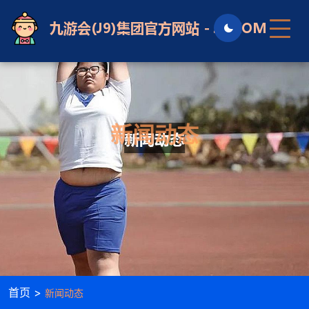
新闻动态
首页 >
新闻动态