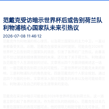
范戴克受访暗示世界杯后或告别荷兰队
利物浦核心国家队未来引热议
2026-07-08 11:46:12
范戴克作为利物浦的核心球员，以及荷兰国家队的主力中卫，一直以
来都备受关注。近期，范戴克在接受采访时提到，可能会在2026年
世界杯之后告别荷兰国家队的消息，引发了各界的广泛热议。此番言
论不仅让球迷和媒体猜测他的未来，还引发了关于荷兰队、利物浦以
及范戴克个人生涯规划的讨论。文章将从四个方面详细阐述这一话
题：一是范戴克告别荷兰队的可能性，二是世界杯对范戴克未来的影
响，三是利物浦队内的角色变化，四是范戴克的个人职业规划。通过
这四个方面的分析，文章将深入探讨范戴克的未来以及他可能给荷兰
队、利物浦以及自己的职业生涯带来的变动。
1、范戴克可能告别荷兰队
范戴克在采访中暗示可能会在2026年世界杯后告别荷兰队，这一消
息立即引起了各界的关注。作为荷兰队的防线核心，范戴克在过去几
年里在国家队的表现可圈可点，他的领导力和防守能力无可争议。然