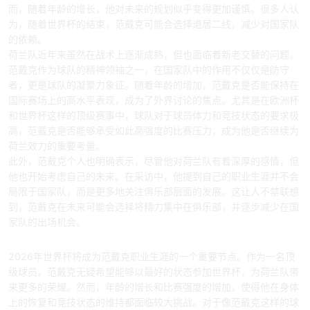
而，随着年龄的增长，他对未来的规划似乎变得更加谨慎。很多人认
为，随着世界杯的结束，范戴克可能会选择退居二线，减少对国家队
的依赖。
荷兰队近年来虽然在战术上逐渐成熟，但也面临着新老交替的问题。
范戴克作为球队的精神领袖之一，在国家队中的作用不仅仅是防守
者，更是球队的凝聚力象征。随着年龄的增加，范戴克是否能保持在
国际赛场上的高水平表现，成为了外界讨论的焦点。尤其是在欧洲杯
和世界杯这样的顶级赛事中，球队对于球员体力和竞技状态的要求极
高，范戴克是否能够承受如此高强度的比赛压力，成为他是否继续为
荷兰效力的重要考量。
此外，范戴克个人也明确表示，尽管他对荷兰队有着深厚的感情，但
他也开始考虑自己的未来。在采访中，他提到自己的职业生涯并不会
局限于国家队，而是更多地关注俱乐部层面的发展。这让人不禁联想
到，范戴克在未来可能会选择将精力集中在俱乐部，并逐步减少在国
家队的出场机会。
2、世界杯对范戴克的影响
2026年世界杯将成为范戴克职业生涯的一个重要节点。作为一名顶
级球员，范戴克无疑希望能够以最好的状态参加世界杯，为荷兰队带
来更多的荣耀。然而，年龄的增长和比赛强度的增加，使得他在身体
上的恢复和竞技状态的维持都面临较大挑战。对于像范戴克这样的球