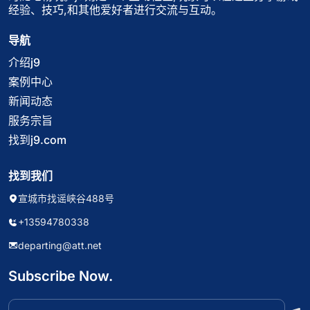
经验、技巧,和其他爱好者进行交流与互动。
导航
介绍j9
案例中心
新闻动态
服务宗旨
找到j9.com
找到我们
宣城市找谣峡谷488号
+13594780338
departing@att.net
Subscribe Now.