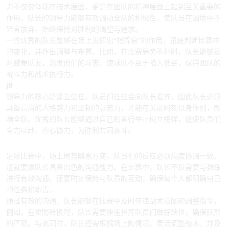
力不仅仅体现在技术层面，更是在团队的精神层面上起到至关重要的
作用。队长的领导力能够有效调动全队的积极性，使队员在困境中不
轻言放弃，始终保持对胜利的渴望与追求。
一位优秀的队长能够在场上发挥出“指挥官”的作用，迅速判断比赛中
的变化，并作出调整与布置。比如，在比赛局势不利时，队长能够及
时鼓舞队友，激发他们的斗志，使球队不至于陷入低谷，保持团队的
战斗力和战术执行力。
j9
领导力的核心是建立信任，队员们往往会向队长看齐，因此队长必须
具备高尚的人格魅力和坚韧的意志力，才能在关键时刻以身作则，影
响全队。优秀的队长能够通过自己的言行举止树立榜样，促使队员们
全力以赴、齐心协力，为胜利共同奋斗。
2、沟通能力：协调队员，激发潜能
足球比赛中，场上局势瞬息万变，队员们的反应必须高度协调一致。
这就要求队长具备出色的沟通能力。在比赛中，队长不仅需要与教练
进行有效沟通，还要时刻保持与队员的互动，确保每个人都明确自己
的任务和职责。
通过有效的沟通，队长能够在比赛中及时传递战术意图和调整指令。
例如，在攻防转换时，队长需要快速指挥队员们做好站位，确保队形
的严密。与此同时，队长还需根据场上的情况，灵活调整战术，并及