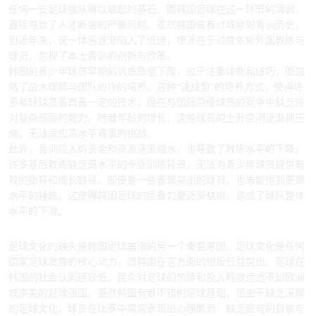
任何一支足球强队得以崛起的基石，而韩国足球在这一环节的薄弱，
直接导致了人才断层的严重问题。虽然韩国曾有过辉煌的青训历史，
但近年来，这一体系逐渐陷入了低迷，根源在于过度依赖外国教练与
球员，忽视了本土青训的创新与改革。
韩国的青少年球员早期的训练质量下降，过于注重体能和技巧，而忽
略了战术理解与团队协作的培养。这种“速成型”的培养方式，使得许
多年轻球员虽具备一定的技术，但在与国际顶级球员的竞争中缺乏应
对复杂局面的能力。随着年龄的增长，这些球员的上升空间逐渐被压
缩，无法适应高水平赛事的挑战。
此外，青训投入的资金和资源逐渐缩水，也导致了教练水平的下降。
许多基层教练缺乏高水平的专业训练背景，无法为青少年球员提供有
效的指导和成长路径。即便是一些表现突出的球员，也未能得到更高
水平的锤炼，这使得韩国足球的后备力量逐渐枯竭，造成了球队整体
水平的下滑。
2、足球文化的缺失
足球文化的缺失是韩国足球崩溃的另一个重要原因。足球文化是任何
国家足球发展的核心动力，而韩国在这方面的短板日益突出。足球在
韩国的社会认同感较低，民众对足球的热情和投入程度远远不如欧洲
或南美的足球强国。虽然韩国有着不错的足球基础，但由于缺乏深厚
的足球文化，球员在比赛中常常表现出心理脆弱，缺乏应有的自信与