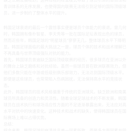
青训体系的无序发展，也使得国内联赛无法吸引到足够的国际顶级球
员，进一步制约了整体水平的提升。
4、球员个体能力的衰退
韩国足球衰退的最后一个震惊事实便是球员个体能力的衰退。曾几何
时，韩国拥有像朴智星、李天秀等一批在国际足坛表现出色的球员，
然而近些年，韩国足球的“明星球员”寥寥无几，整体球员水平下降明
显。韩国足球面临的最大挑战之一是，球员个体的技术和战术理解已
不再具备与世界顶级强队对抗的能力。
首先，韩国球员普遍缺乏国际顶级联赛的经历，很多球员在亚洲以外
的舞台上缺乏磨练和对抗经验。虽然一些球员曾在欧洲联赛效力，但
他们多数只能在中游或低级别俱乐部效力，无法达到国际顶级水平。
即便是这些球员，也常常陷入伤病困扰，无法保持高水平的竞技状
态。
此外，韩国球员的技术风格偏重于传统的亚洲球风，缺乏欧洲和南美
球员所具备的创造力和灵活性。随着全球足球战术的不断发展，韩国
球员在战术执行和球场适应性方面的不足逐渐暴露出来，无法应对高
水平对抗中的快速变化。这种技术和战术的缺失，使得韩国球员在国
际赛场上难以占得优势。
总结：
综合来看，韩国足球的崩溃并非单一因素所致，而是多方面因素共同