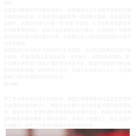
韧性。
尤其是在韩国的学校教育体系中，体育课程往往无法提供足够的足球
训练时间和资源。尽管足球在韩国有着一定的群众基础，但在很多家
庭眼中，足球仍然被认为是一项“次要”的运动，与学业和其他更加传
统的体育项目相比，足球并没有获得应有的重视。这使得青少年群体
对足球的兴趣与参与度并不高，长期缺乏本土化的足球氛围和深层次
的文化建设。
韩国足球的文化缺失不仅体现在社会层面，也在职业联赛的运营中有
所体现。尽管K联赛在亚洲足坛有一定的地位，但其在培养球员、提
升比赛水平和吸引观众方面仍存在许多不足。韩国的足球俱乐部没有
有效的机制去推广和培养本土球迷，足球文化未能深入人心，这直接
影响了球队的凝聚力和竞技状态。
j9.com
3、管理体制的混乱
除了青训体系和足球文化的缺失，韩国足球管理体制的混乱也是导致
其崩溃的关键因素之一。韩国足协长期以来的领导层不稳定和决策失
误，直接导致了足球资源的浪费和球队管理的混乱。韩国足协在处理
国内联赛和国际赛事之间的关系时，常常陷入官僚主义，缺乏灵活的
应变能力，错失了许多提升国家足球实力的机会。