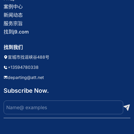
案例中心
新闻动态
服务宗旨
找到j9.com
找到我们
宣城市找谣峡谷488号
+13594780338
departing@att.net
Subscribe Now.