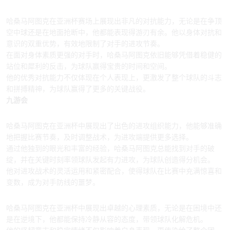
2、出色的对抗能力
哈桑马阿图克在亚洲杯赛场上展现出非凡的对抗能力，无论是在争顶
空中球还是在地面抢断中，他都能表现得游刃有余。他以身体对抗和
意识的双重优势，有效地限制了对手的进攻节奏。
在面对身体素质更强的对手时，哈桑马阿图克依旧能够凭借着稳健的
站位和犀利的反击，为球队赢得宝贵的时间和空间。
他的优秀对抗能力不仅体现在个人表现上，更激发了整个球队的斗志
和拼搏精神，为球队赢得了更多的关键战役。
九游会
3、精湛的进攻组织
哈桑马阿图克在亚洲杯中展现出了出色的进攻组织能力，他能够准确
地把握比赛节奏，及时调整战术，为进攻端提供更多选择。
通过他独到的眼光和丰富的经验，哈桑马阿图克总能找到对手的破
绽，并在关键时刻率领球队发起有力进攻，为球队创造得分机会。
他对进攻战术的灵活运用和紧密配合，使得球队在比赛中充满惊喜和
变数，成为对手防线的噩梦。
4、优秀的心理素质
哈桑马阿图克在亚洲杯中展现出卓越的心理素质，无论是在困境中还
是在逆境下，他都能保持冷静从容的态度，带领球队化解危机。