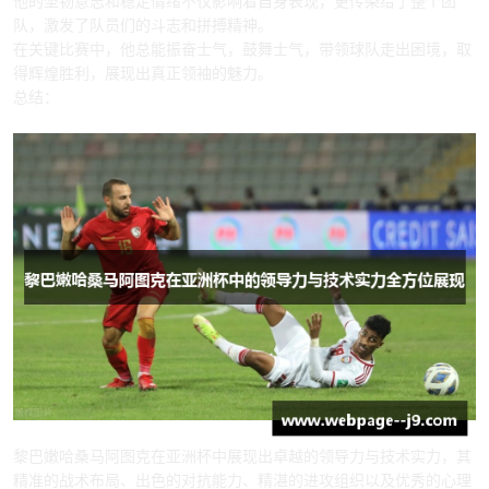
他的坚韧意志和稳定情绪不仅影响着自身表现，更传染给了整个团
队，激发了队员们的斗志和拼搏精神。
在关键比赛中，他总能振奋士气，鼓舞士气，带领球队走出困境，取
得辉煌胜利，展现出真正领袖的魅力。
总结：
黎巴嫩哈桑马阿图克在亚洲杯中展现出卓越的领导力与技术实力，其
精准的战术布局、出色的对抗能力、精湛的进攻组织以及优秀的心理