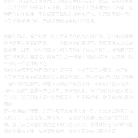
此外，滕哈赫还注重球员的心理建设与团队氛围的塑造。曼联内部逐
步形成了强烈的集体主义精神，球员们在场上更多地为彼此着想。这
种团队协作精神，不仅提高了球队的战术执行力，也帮助曼联在困难
时刻能够保持冷静，完成逆转或扳平比分的任务。
3、精神面貌：从低谷到自信的蜕变
曼联的崛起，除了战术上的变革和团队的协作提升外，球队的精神面
貌也是至关重要的因素之一。在滕哈赫的带领下，曼联逐渐从过去的
低谷走了出来，球队的自信心和斗志得到了极大的提升。滕哈赫非常
重视球员的心理建设，他努力打造一种强大的团队精神，让球员们始
终保持一种必胜的信念。
滕哈赫的管理风格强调纪律与责任感。他对于球员的要求非常严格，
尤其是在比赛中的表现必须达到最高标准，这种高要求帮助球员保持
了强烈的求胜欲望。随着球队成绩的逐渐提升，球员们的信心得到了
回升，曼联的整体气质也发生了显著的变化。曾经的低谷期逐渐成为
了过去，球员们在比赛中愈发展现出一种不畏艰难、敢于挑战的精神
面貌。
这种精神面的转变，尤其体现在比赛的关键时刻。无论是面对实力强
大的对手，还是在落后的情况下，曼联都能够展现出顽强的拼搏精
神。滕哈赫通过加强球员之间的沟通与交流，使得球队在困难时刻能
够始终保持冷静，快速调整战术，最终实现逆转或赢得比赛。