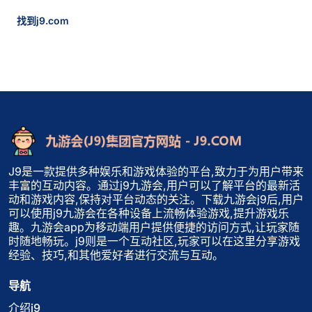
找到j9.com
J9是一款提供多种娱乐和游戏体验的平台,致力于为用户带来
丰富的互动内容。通过j9九游会,用户可以了解平台的最新活
动和游戏内容,保持对平台动态的关注。下载九游会j9后,用户
可以使用j9九游会在各种设备上流畅体验游戏,提升游戏乐
趣。九游会app为移动端用户提供便捷的访问方式,让玩家随
时随地畅玩。j9则是一个互动社区,玩家可以在这里分享游戏
经验、技巧,和其他爱好者进行交流与互动。
导航
介绍j9