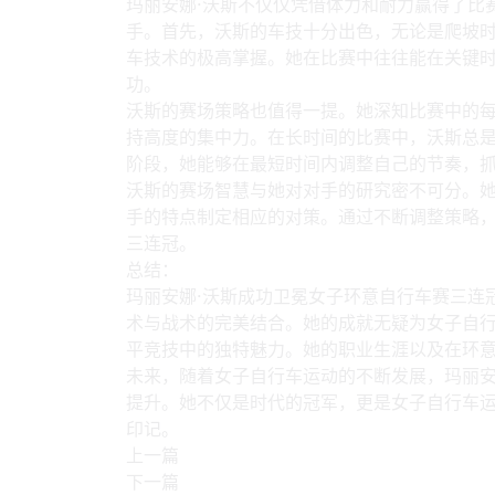
玛丽安娜·沃斯不仅仅凭借体力和耐力赢得了比
手。首先，沃斯的车技十分出色，无论是爬坡
车技术的极高掌握。她在比赛中往往能在关键
功。
沃斯的赛场策略也值得一提。她深知比赛中的
持高度的集中力。在长时间的比赛中，沃斯总
阶段，她能够在最短时间内调整自己的节奏，
沃斯的赛场智慧与她对对手的研究密不可分。
手的特点制定相应的对策。通过不断调整策略
三连冠。
总结：
玛丽安娜·沃斯成功卫冕女子环意自行车赛三连
术与战术的完美结合。她的成就无疑为女子自
平竞技中的独特魅力。她的职业生涯以及在环
未来，随着女子自行车运动的不断发展，玛丽安
提升。她不仅是时代的冠军，更是女子自行车
印记。
上一篇
下一篇