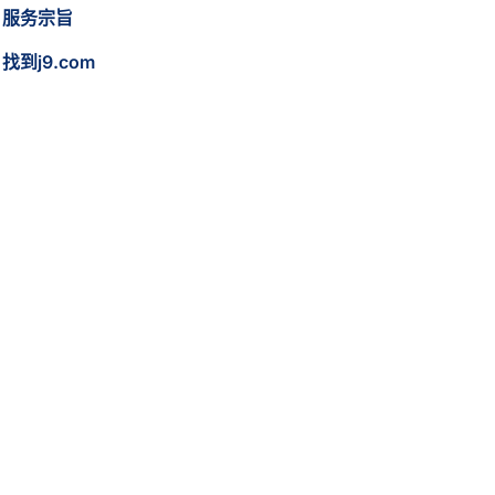
服务宗旨
找到j9.com