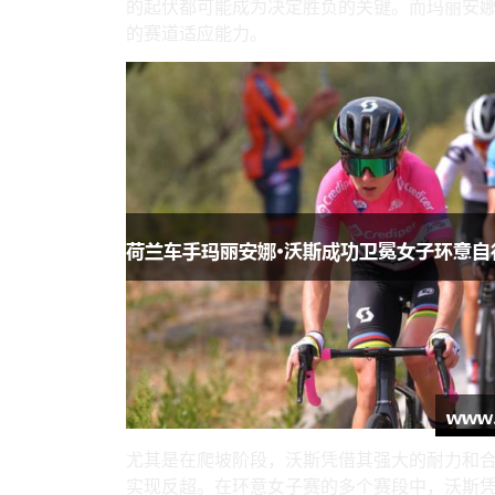
的起伏都可能成为决定胜负的关键。而玛丽安娜
的赛道适应能力。
尤其是在爬坡阶段，沃斯凭借其强大的耐力和
实现反超。在环意女子赛的多个赛段中，沃斯