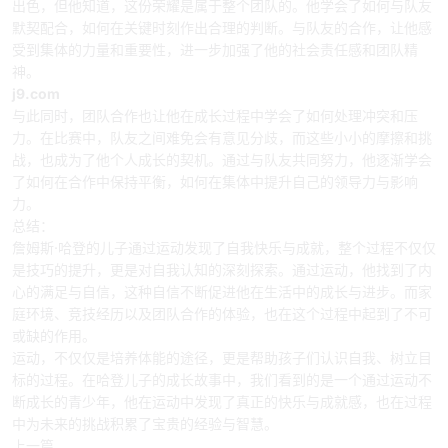
出色，但他知道，这份荣耀是属于整个团队的。他学会了如何与队友
默契配合，如何在关键时刻作出合理的判断。与队友的合作，让他感
受到集体的力量和重要性，进一步加强了他的社会责任感和团队精
神。
j9.com
与此同时，团队合作也让他在成长过程中学会了如何处理冲突和压
力。在比赛中，队友之间难免会有意见分歧，而这些小小的摩擦和挑
战，也成为了他个人成长的契机。通过与队友共同努力，他逐渐学会
了如何在合作中保持平衡，如何在集体中提升自己的领导力与影响
力。
总结：
詹姆斯·哈登的儿子通过运动发现了自我快乐与成就，整个过程不仅仅
是技巧的提升，更是对自我认知的深刻探索。通过运动，他找到了内
心的满足与自信，这种自信不断促进他在生活中的成长与进步。而家
庭环境、竞技经历以及团队合作的体验，也在这个过程中起到了不可
或缺的作用。
运动，不仅仅是培养体能的途径，更是帮助孩子们认识自我、树立目
标的过程。在哈登儿子的成长故事中，我们看到的是一个通过运动不
断成长的青少年，他在运动中发现了真正的快乐与成就感，也在过程
中为未来的挑战积累了宝贵的经验与智慧。
上一篇