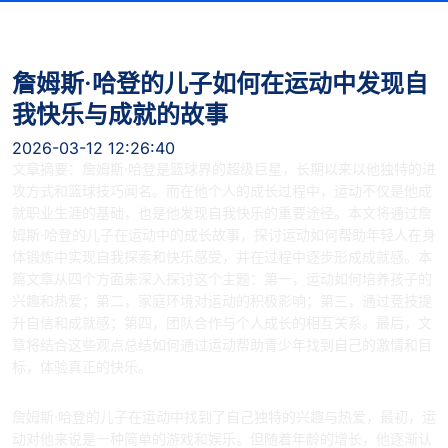
詹姆斯·哈登的儿子如何在运动中发现自
我快乐与成就的故事
2026-03-12 12:26:40
文章摘要：詹姆斯·哈登是篮球界的超级巨星，长期以来以他独特的进
攻方式和篮球技巧闻名。而在他个人的成长过程中，运动不仅是他成
就职业生涯的基础，也是他发现自我快乐的重要途径。本文将通过詹
姆斯·哈登的儿子在运动中的成长故事，探讨运动如何帮助年轻人在身
体锻炼中实现自我探索和快乐感受，并在过程中逐步形成成就感。本
篇文章从四个方面来深入探讨这个主题：第一，运动如何培养孩子的
兴趣和热爱；第二，家庭环境对运动的积极影响；第三，通过竞技提
升自信和成就感；第四，团队合作与个人成长的相互关系。最后，文
章将结合这些观点总结如何通过运动帮助青少年找到自己的激情和目
标，体验真正的快乐。
1、运动培养兴趣与热爱
詹姆斯·哈登的儿子在运动中找到了自己独特的兴趣与热爱，最初，运
动对他来说是一种简单的游戏和娱乐。但随着年龄的增长，他逐渐认