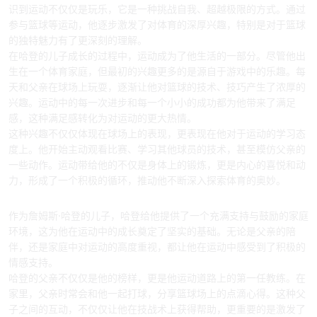
识到运动不仅仅是玩乐，它是一种挑战自我、超越极限的方式。通过
参与篮球等运动，他逐步激发了对体育的深厚兴趣，特别是对于篮球
的独特魅力有了更深刻的理解。
在哈登的儿子成长的过程中，运动成为了他生活的一部分。尽管他出
生在一个体育家庭，但最初的兴趣更多的是源自于游戏中的乐趣。每
天和父亲在球场上玩耍，逐渐让他对篮球的技术、技巧产生了浓厚的
兴趣。运动中的每一次进步和每一个小小的成功都为他带来了满足
感，这种满足感转化为对运动的更大热情。
这种兴趣不仅仅体现在球场上的表现，更表现在他对于运动的学习态
度上。他开始主动观看比赛、学习其他球员的技术，甚至模仿父亲的
一些动作。运动带给他的不仅是身体上的锻炼，更是内心的喜悦和动
力，形成了一个积极的循环，推动他不断深入探索体育的奥妙。
2、家庭环境的影响
作为詹姆斯·哈登的儿子，哈登给他提供了一个充满支持与鼓励的家庭
环境，这为他在运动中的成长奠定了坚实的基础。无论是父亲的陪
伴，还是家庭中对运动的高度重视，都让他在运动中感受到了积极的
情感支持。
哈登的父亲不仅仅是他的榜样，更是他运动道路上的第一任教练。在
家里，父亲时常会和他一起打球，分享篮球场上的点滴心得。这种父
子之间的互动，不仅仅让他在技战术上获得帮助，更重要的是激发了