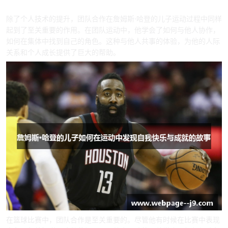
4、团队合作与个人成长
除了个人技术的提升，团队合作在詹姆斯·哈登的儿子运动过程中同样
起到了至关重要的作用。在团队运动中，他学会了如何与他人协作，
如何在集体中找到自己的角色。这种与他人共事的体验，为他的人际
关系和个人成长提供了巨大的帮助。
在篮球比赛中，团队合作是至关重要的。尽管他有时候在比赛中表现