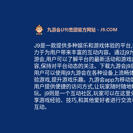
J9是一款提供多种娱乐和游戏体验的平台,
力于为用户带来丰富的互动内容。通过j9
游会,用户可以了解平台的最新活动和游戏
容,保持对平台动态的关注。下载九游会j9后
用户可以使用j9九游会在各种设备上流畅
验游戏,提升游戏乐趣。九游会app为移动
用户提供便捷的访问方式,让玩家随时随地
玩。j9则是一个互动社区,玩家可以在这里
享游戏经验、技巧,和其他爱好者进行交流
互动。