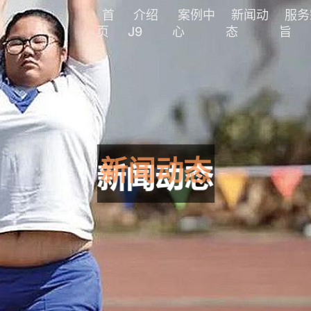
首
介绍
案例中
新闻动
服务
页
J9
心
态
旨
新闻动态