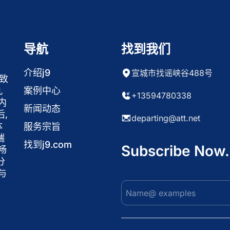
导航
找到我们
介绍j9
宣城市找谣峡谷488号
致
案例中心
九
+13594780338
内
新闻动态
,
departing@att.net
体
服务宗旨
端
找到j9.com
Subscribe Now.
畅
分
与