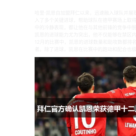
1、凯恩个人表现的卓
哈里·凯恩自加盟拜仁以来，迅速融入球队并展现
入了多个关键进球，帮助球队在德甲赛场上取
中的冷静表现，都让他在与其他前锋的竞争中
凯恩的进球能力尤为突出，他不仅能够在禁区
12月的比赛中，凯恩的进球数量和助攻数都排
者。除了进球，凯恩在比赛中的跑动和配合也