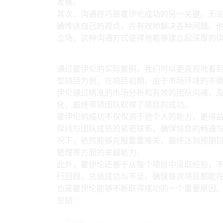
发展。
其次，沟通技巧是霍伊伦成功的另一关键。无
确传达自己的观点，并有效地解决各种问题。
立场，这种沟通方式使得他能够建立起深厚的
4、实际案例分析：突
通过霍伊伦的实际案例，我们可以更直观地看
型项目为例，在项目初期，由于市场环境的不
伊伦通过精准的市场分析和有效的团队沟通，
化，最终带领团队取得了项目的成功。
霍伊伦的成功不仅仅源于他个人的能力，更得
保持与团队成员的紧密联系，确保信息的畅通
况下，依然能够克服重重难关，最终达到预期
管理等方面的卓越能力。
此外，霍伊伦还善于从每个项目中汲取经验，
行回顾，总结成功与不足，确保每次项目都能
也是霍伊伦能够不断取得成功的一个重要原因
总结：