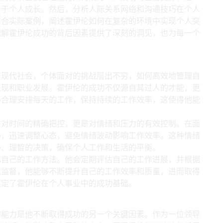
用于个人成长。然后，分析人际关系网络和沟通技巧在个人
结合实际案例，阐述霍伊伦如何在复杂的环境中实现个人突
理解霍伊伦成功的背后因素提供了深刻的洞见，也为每一个
功的基石
在现代社会，个体面对的挑战层出不穷，如何高效地管理自
表现和职业发展。霍伊伦的成功不仅源自其过人的才能，更
够合理安排每天的工作，保持持续的工作效率，这使得他能
是对时间的精确把控，更是对情绪和压力的有效控制。在面
静，迅速调整心态，避免情绪波动影响工作效率。这种情绪
静、理智的决策，确保个人工作和生活的平衡。
化自己的工作方法。他会定期评估自己的工作进展，并根据
我监督，他能够不断提升自己的工作效率和质量，进而取得
奠定了霍伊伦在个人事业中的成功基础。
化的能力
的能力是他不断取得成功的另一个关键因素。作为一位领导