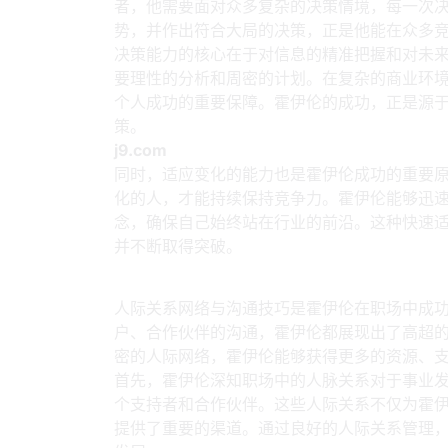
者，他需要面对众多复杂的决策情境，每一次
势，并作出符合大局的决策，正是他能在众多
决策能力的核心在于对信息的精准把握和对未
要理性的分析和周密的计划。在复杂的商业环
个人成功的重要保障。霍伊伦的成功，正是源
策。
j9.com
同时，适应变化的能力也是霍伊伦成功的重要
化的人，才能持续保持竞争力。霍伊伦能够迅
念，确保自己始终站在行业的前沿。这种快速
并不断取得突破。
3、人际关系网络与沟
人际关系网络与沟通技巧是霍伊伦在职场中成
户、合作伙伴的沟通，霍伊伦都展现出了高超
密的人际网络，霍伊伦能够获得更多的资源、
首先，霍伊伦深知职场中的人脉关系对于事业
个支持者和合作伙伴。这些人际关系不仅为霍
提供了重要的渠道。通过良好的人际关系管理