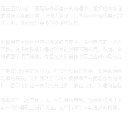
论是在团队内部，还是与外部客户的沟通中，霍伊伦总能准
他的沟通风格既注重听取他人意见，又能够清晰表达自己的
信任关系，进而赢得更多的支持和认可。
破与成就
到他如何在复杂环境中实现突破与成就。以他参与的一个大
确定性，许多团队成员都对项目前景持悲观态度。然而，霍
及时调整了项目策略，并且在实际操作中灵活应对市场的变
益于他在团队中的领导力。在整个项目过程中，霍伊伦始终
与沟通的高效。这种团队合作精神使得项目在困难重重的情
目标。霍伊伦的这一案例充分证明了他在决策、沟通和自我
不断调整自己的工作方式。在项目结束后，他会组织团队进
在前一次的基础上进行改进。这种持续学习与进步的精神，
。