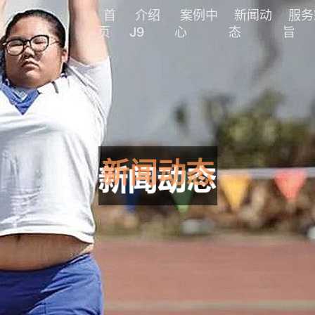
首
介绍
案例中
新闻动
服务
页
J9
心
态
旨
新闻动态