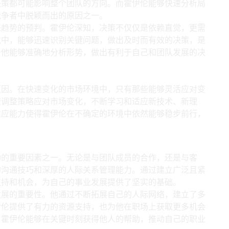
决策都可能影响整个团队的方向。而霍伊伦能够快速分析局
竞争者中脱颖而出的原因之一。
来趋势的预判。霍伊伦深知，决策不仅仅是依赖直觉，更需
境中，能够迅速识别关键问题，做出及时而有效的决策，是
于他能够准确地分析形势，做出有利于自己和团队发展的决
原因。在快速变化的市场环境中，只有那些能够灵活应对变
速调整策略应对市场变化，不断学习和适应新技术、新理
适应能力使得霍伊伦在不确定的环境中依然能够稳步前行，
通技巧
功的重要因素之一。无论是与团队成员的合作，还是与客
的沟通技巧和深厚的人际关系管理能力。通过建立广泛且紧
支持和机会，为自己的事业发展提供了坚实的基础。
发展的重要性。他通过不断拓展自己的人际网络，建立了多
伊伦提供了有力的资源支持，也为他在职场上获取更多机会
，霍伊伦能够在关键时刻获得他人的帮助，推动自己的职业