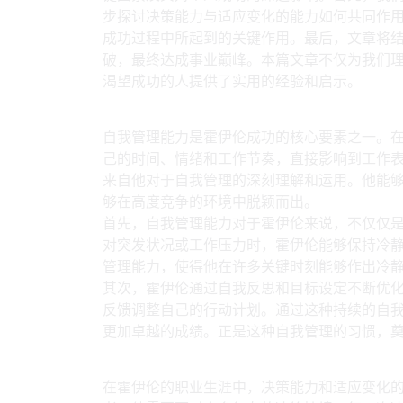
步探讨决策能力与适应变化的能力如何共同作
成功过程中所起到的关键作用。最后，文章将
破，最终达成事业巅峰。本篇文章不仅为我们
渴望成功的人提供了实用的经验和启示。
1、自我管理能力：成
自我管理能力是霍伊伦成功的核心要素之一。
己的时间、情绪和工作节奏，直接影响到工作
来自他对于自我管理的深刻理解和运用。他能
够在高度竞争的环境中脱颖而出。
首先，自我管理能力对于霍伊伦来说，不仅仅
对突发状况或工作压力时，霍伊伦能够保持冷
管理能力，使得他在许多关键时刻能够作出冷
其次，霍伊伦通过自我反思和目标设定不断优
反馈调整自己的行动计划。通过这种持续的自
更加卓越的成绩。正是这种自我管理的习惯，
2、决策能力与适应变
在霍伊伦的职业生涯中，决策能力和适应变化