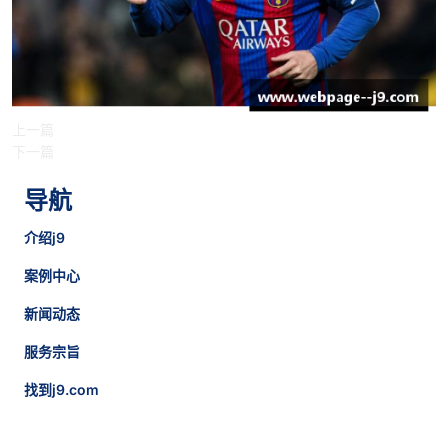
上一篇
下一篇
导航
介绍j9
案例中心
新闻动态
服务宗旨
找到j9.com