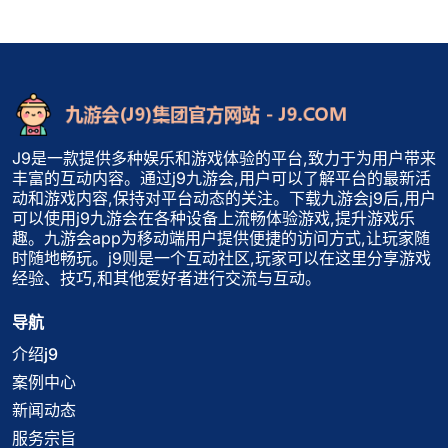
J9是一款提供多种娱乐和游戏体验的平台,致力于为用户带来
丰富的互动内容。通过j9九游会,用户可以了解平台的最新活
动和游戏内容,保持对平台动态的关注。下载九游会j9后,用户
可以使用j9九游会在各种设备上流畅体验游戏,提升游戏乐
趣。九游会app为移动端用户提供便捷的访问方式,让玩家随
时随地畅玩。j9则是一个互动社区,玩家可以在这里分享游戏
经验、技巧,和其他爱好者进行交流与互动。
导航
介绍j9
案例中心
新闻动态
服务宗旨