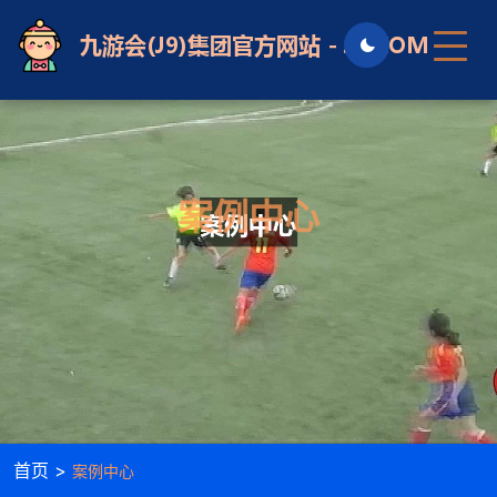
案例中心
首页 >
案例中心