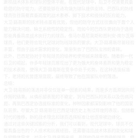
重视战术体系和球队的整体平衡。在现代足球中，后卫不仅需要具备
稳健的防守能力，还要能够在进攻端为球队提供支持。巴西队的防线
球员往往需要具备高度的战术素养、脚下技术和极快的反应能力。
大卫·路易斯的技术特点虽有优势，但他的防守方式往往偏向于靠个人
能力解决问题，缺乏系统性的稳定性。而如今的巴西队更倾向于选用
那些具备高度战术执行力的球员，像马尔基尼奥斯和图利安·席尔瓦等
球员，他们更符合现代足球对防线球员的要求。大卫·路易斯尽管经验
丰富，但由于战术需求的变化，渐渐失去了巴西队主帅的青睐。
此外，巴西足协对于年轻球员的培养和使用越来越重视。随着新一代
后卫的崛起，许多年轻球员展现出了更为强大的身体素质和更为稳定
的技术表现，使得大卫·路易斯在竞争中处于劣势。在这种选拔标准
下，老将的劣势逐渐显现，最终导致了他在国家队中的落选。
总结：
大卫·路易斯的落选并非仅仅是单一因素的结果，而是多方面原因共同
作用的结果。从俱乐部表现的不稳定，到与巴西队的关系以及伤病问
题，再到巴西足协选拔标准的变化，种种因素都深刻影响了他的国家
队前景。尽管大卫·路易斯在巴西足球历史上有过辉煌的表现，但随着
时代的推移，新的战术理念和球员选择标准让他逐渐被边缘化。
通过对这些关键因素的分析，我们可以看到，现代足球中，球员不仅
要具备出色的个人技术和比赛经验，还需要适应战术体系的变化和球
队的整体需求。对于大卫·路易斯来说，虽然他仍是世界级的球员，但