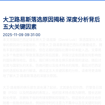
大卫路易斯落选原因揭秘 深度分析背后
五大关键因素
2025-11-09 09:31:00
本文将围绕巴西足球名将大卫·路易斯（David Luiz）落选国家队大名
单的原因进行深度剖析。尽管大卫·路易斯曾是巴西队的重要成员，拥
有丰富的国际比赛经验，但在近期的国际比赛中却未能入选。文章将
从多个角度揭示导致其落选的背后因素，并探讨这些因素如何影响他
的国际赛场地位。首先，我们将分析其在俱乐部表现的波动，随后讨
论其与国家队的关系、伤病问题以及技术特点的局限，最后对巴西足
协的选拔标准进行解读。通过这五大关键因素的分析，读者将更清晰
地了解大卫·路易斯落选的深层次原因。
1、大卫·路易斯在俱乐部的表现波动
大卫·路易斯的俱乐部生涯充满了起伏，尤其是在切尔西、巴黎圣日耳
曼（PSG）以及阿森纳的表现上。他的技术特点极为鲜明，擅长远射
和长传球，且拥有不俗的传球视野和控球能力。但这些优点往往也伴
随着一些致命的缺点，例如防守时的注意力不集中以及在关键时刻的