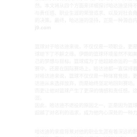
然。本文将从四个方面来详细探讨哈达迪坚持
与责任感、职业生涯的荣誉追求、以及对社会
的决策。最终，哈达迪的坚持，正是一种源自
j9.com
1、对篮球的深厚情感
篮球对于哈达迪来说，不仅仅是一项职业，更
球结下了不解之缘。伊朗的篮球环境虽然不如
己的梦想与目标。篮球成为了他超越命运的一
赛中，还是在国际赛场上，哈达迪都一直保持
对哈达迪来说，篮球不仅仅是一种体育竞技，
达迪从未选择放弃，而是始终坚定地回到赛场
而更让他对篮球产生了更深的情感和责任感。
涯。
因此，哈达迪不退役的原因之一，正是因为篮
超越了对名利的追求，成为他内心深处的一种
2、家庭背景与责任感
哈达迪的家庭背景对他的职业生涯有着深远的