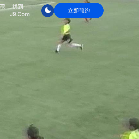
宗
找到
立即预约
J9.com
立即预约