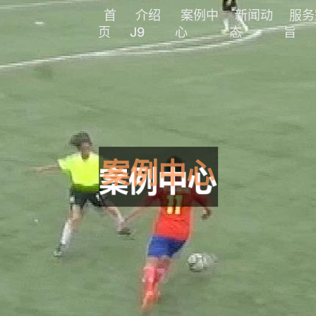
首
介绍
案例中
新闻动
服务
页
J9
心
态
旨
案例中心