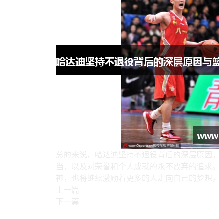
总的来说，哈达迪坚持不退役背后的深层原因
当，以及对荣誉和个人成就的永不放弃的追求
神，也将继续激励着更多的人走向自己的梦想
上一篇
下一篇