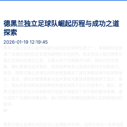
德黑兰独立足球队崛起历程与成功之道
探索
2026-01-19 12:19:45
德黑兰独立足球队是伊朗最为成功的足球俱乐部之一，其崛起历程充
满了波澜壮阔的历史背景和鲜明的文化特色。本文将深入探讨德黑兰
独立足球队的成功之道，主要从四个方面展开分析：球队的历史根
基、球队管理与战术革新、球员培养体系以及俱乐部的文化影响力。
首先，德黑兰独立足球队的历史根基奠定了其在伊朗足球中的领导地
位；其次，球队的管理体系与战术革新为其连续获胜提供了动力；第
三，球队的青训和球员培养机制使其保持了长久的竞争力；最后，德
黑兰独立的文化与社会影响力也极大地推动了俱乐部的整体发展。通
过这四个方面的详细分析，我们将探讨其崛起的原因以及持续成功的
秘诀。
j9
1、历史根基与俱乐部起源
德黑兰独立足球队的历史可以追溯到1945年，当时它作为一支本地足