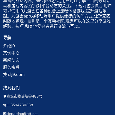
丰富的互动内容。通过j9九游会,用户可以了解平台的最新活
动和游戏内容,保持对平台动态的关注。下载九游会j9后,用户
可以使用j9九游会在各种设备上流畅体验游戏,提升游戏乐
趣。九游会app为移动端用户提供便捷的访问方式,让玩家随
时随地畅玩。j9则是一个互动社区,玩家可以在这里分享游戏
经验、技巧,和其他爱好者进行交流与互动。
导航
介绍j9
案例中心
新闻动态
服务宗旨
找到j9.com
找到我们
宣城市找谣峡谷488号
+13594780338
departing@att.net