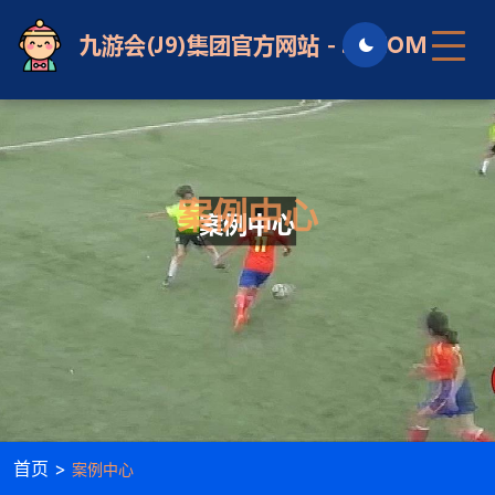
案例中心
首页 >
案例中心