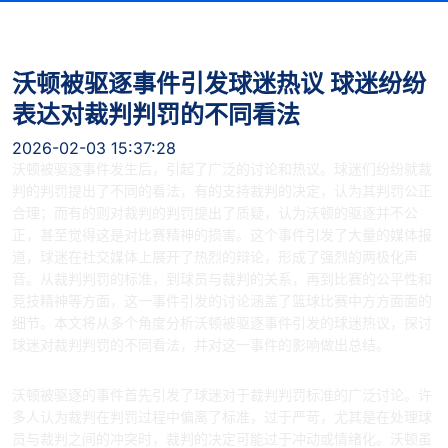
沃顿被驱逐事件引发球迷热议 球迷纷纷
表达对裁判判罚的不同看法
2026-02-03 15:37:28
沃顿被驱逐事件发生后，引起了广泛的讨论和热议。球迷们纷纷就裁
判的判罚提出了不同的看法，有的支持裁判的决定，认为其判罚公正
合理；而有的则对裁判的判罚提出了质疑，认为沃顿的驱逐并不公
正，甚至觉得这是对比赛精神的损害。这个事件引发了大量的媒体报
道，球迷在社交媒体上展开了热烈的辩论，形成了强烈的两极化声
音。从裁判判罚的标准，到球员与裁判的关系，再到比赛的公平性和
竞技精神等方面，这一事件引发的讨论涵盖了篮球比赛中方方面面的
细节。本文将从多个角度分析沃顿被驱逐事件引发的球迷热议，探讨
球迷对裁判判罚的不同看法，并对这一事件的影响做出总结。
1、裁判判罚的争议与解读
沃顿被驱逐的事件首先引发了球迷对于裁判判罚标准的广泛讨论。许
多人认为裁判在判罚过程中偏离了标准，过于严苛，尤其是在处理球
员与裁判之间的冲突时，裁判的决定可能过于冲动或情绪化。沃顿虽