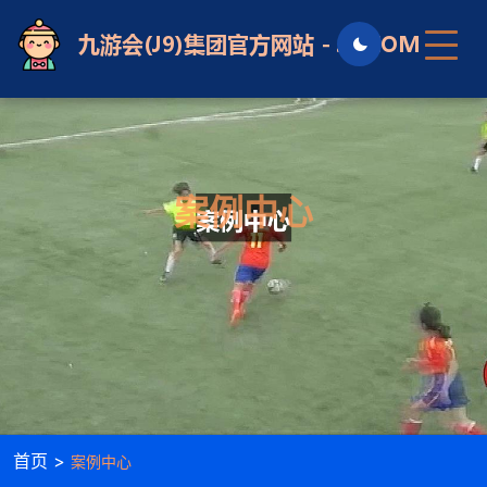
案例中心
首页 >
案例中心