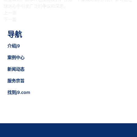
球迷心中引发广泛的争议和深思。
上一篇
下一篇
导航
介绍j9
案例中心
新闻动态
服务宗旨
找到j9.com