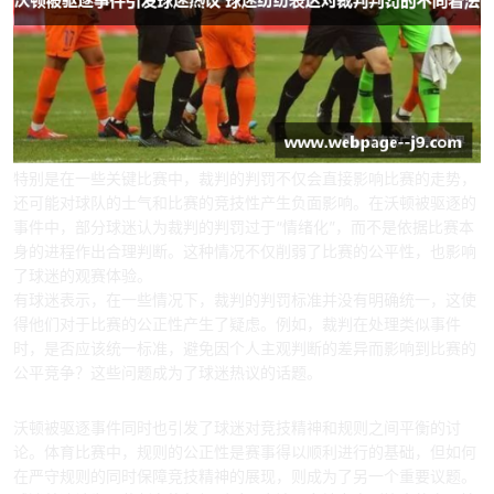
特别是在一些关键比赛中，裁判的判罚不仅会直接影响比赛的走势，
还可能对球队的士气和比赛的竞技性产生负面影响。在沃顿被驱逐的
事件中，部分球迷认为裁判的判罚过于“情绪化”，而不是依据比赛本
身的进程作出合理判断。这种情况不仅削弱了比赛的公平性，也影响
了球迷的观赛体验。
有球迷表示，在一些情况下，裁判的判罚标准并没有明确统一，这使
得他们对于比赛的公正性产生了疑虑。例如，裁判在处理类似事件
时，是否应该统一标准，避免因个人主观判断的差异而影响到比赛的
公平竞争？这些问题成为了球迷热议的话题。
4、竞技精神与规则的平衡
沃顿被驱逐事件同时也引发了球迷对竞技精神和规则之间平衡的讨
论。体育比赛中，规则的公正性是赛事得以顺利进行的基础，但如何
在严守规则的同时保障竞技精神的展现，则成为了另一个重要议题。