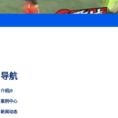
导航
介绍j9
案例中心
新闻动态