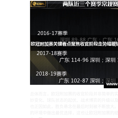
总体而言，欧冠附加赛的收官阶段并非简单的
妙变化、球队状态的起伏、战术博弈的升级以
也正因如此，胜负悬念在最后时刻被不断放大
的环境中做出最优选择，这也让欧冠附加赛的