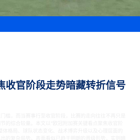
焦收官阶段走势暗藏转折信号
道门槛，而当赛事行至收官阶段，比赛的走向往往不再只是
节的综合较量。本文以“欧冠附加赛关键看点聚焦收官阶
整体格局、球队状态变化、战术博弈升级以及心理层面的
现出的复杂局势。表面看似已趋于明朗的晋级形势，实则暗