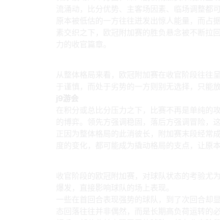
流涌动，比分优势、主客场因素、临场调整都
原本被低估的一方往往迸发出惊人能量，而占
素交织之下，欧冠附加赛的胜负悬念被不断拉
力的收官篇章。
一、整体格局微妙变化
从整体格局来看，欧冠附加赛在收官阶段往往
于谨慎，而处于劣势的一方则别无选择，只能
j9游会
在积分或总比分压力之下，比赛不再是单纯的攻
的博弈。领先方强调稳固，落后方强调冒险，
正因为整体格局的此消彼长，附加赛末段经常
度的变化，都可能成为撬动格局的支点，让原
二、球队状态起伏显现
收官阶段的欧冠附加赛，对球队状态的考验尤
爆发，直接影响球队的场上表现。
一些在首回合表现强势的球队，到了次回合却
态回落往往并非偶然，而是长期高负荷运转的