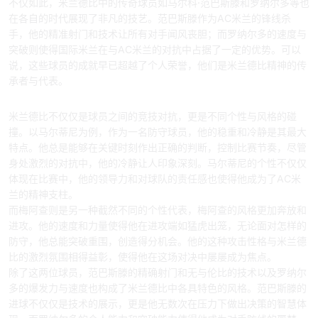
不仅如此，米兰德比中的传奇球员如马尔科·范巴斯滕和罗纳尔多等也
在各自的时代展现了非凡的技艺。范巴斯滕作为AC米兰的锋线杀
手，他的精准射门和技术让所有对手闻风丧胆；而罗纳尔多的速度与
突破则使得国际米兰在与AC米兰的对抗中占据了一定的优势。可以
说，这些球员的成就早已超越了个人荣誉，他们是米兰德比精神的传
承者与代表。
2、球员个性与风格
米兰德比不仅仅是球员之间的竞技对抗，更是不同个性与风格的碰
撞。以马尔蒂尼为例，作为一名防守球员，他的稳重和冷静是其最大
特点。他总是能够在关键时刻作出正确的判断，控制比赛节奏，尽管
身处激烈的对抗中，他的冷静让人印象深刻。马尔蒂尼的个性不仅仅
体现在比赛中，他的领导力和对球队的责任感也使得他成为了AC米
兰的精神支柱。
而梅阿查则是另一种截然不同的个性代表，梅阿查的风格更加奔放和
进攻。他的速度和力量使得他在进攻端如猛虎出笼，无论面对怎样的
防守，他总能突破重围，创造得分机会。他的这种攻击性格与米兰德
比的激烈氛围相得益彰，使得他在这场对决中屡屡成为焦点。
除了这两位球员，范巴斯滕的精确射门和无与伦比的技术以及罗纳尔
多的爆发力与速度也构成了米兰德比中各具特色的风格。范巴斯滕的
进球不仅仅是技术的展示，更是他无数次在压力下做出决策的智慧体