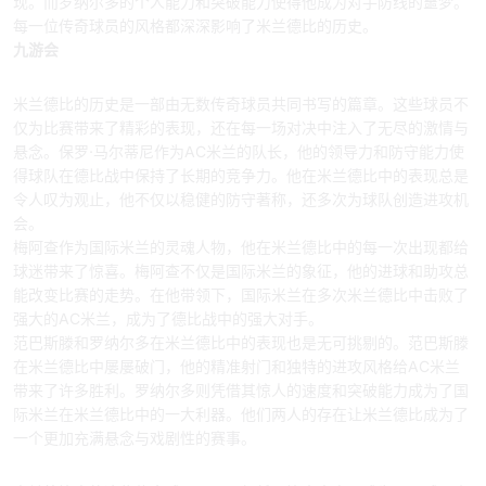
现。而罗纳尔多的个人能力和突破能力使得他成为对手防线的噩梦。
每一位传奇球员的风格都深深影响了米兰德比的历史。
九游会
3、对米兰德比的贡献
米兰德比的历史是一部由无数传奇球员共同书写的篇章。这些球员不
仅为比赛带来了精彩的表现，还在每一场对决中注入了无尽的激情与
悬念。保罗·马尔蒂尼作为AC米兰的队长，他的领导力和防守能力使
得球队在德比战中保持了长期的竞争力。他在米兰德比中的表现总是
令人叹为观止，他不仅以稳健的防守著称，还多次为球队创造进攻机
会。
梅阿查作为国际米兰的灵魂人物，他在米兰德比中的每一次出现都给
球迷带来了惊喜。梅阿查不仅是国际米兰的象征，他的进球和助攻总
能改变比赛的走势。在他带领下，国际米兰在多次米兰德比中击败了
强大的AC米兰，成为了德比战中的强大对手。
范巴斯滕和罗纳尔多在米兰德比中的表现也是无可挑剔的。范巴斯滕
在米兰德比中屡屡破门，他的精准射门和独特的进攻风格给AC米兰
带来了许多胜利。罗纳尔多则凭借其惊人的速度和突破能力成为了国
际米兰在米兰德比中的一大利器。他们两人的存在让米兰德比成为了
一个更加充满悬念与戏剧性的赛事。
4、球员的永恒意义