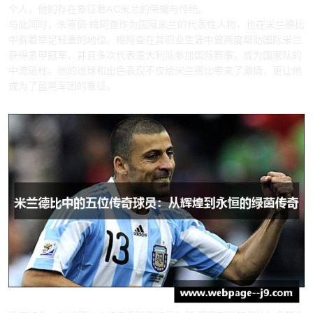
个人，他的存在象征着AC米兰的荣耀与传统。
与此同时，朱塞佩·梅阿查作为国际米兰的代表性人物，也在米兰德比
中有着举足轻重的地位。梅阿查在其职业生涯中曾两度帮助国际米兰
获得意甲冠军，并且多次代表意大利队参加国际赛事，成为国家队的
中流砥柱。他的进球和出色表现不仅给米兰德比带来了激情，更让他
成为了蓝黑军团的象征。