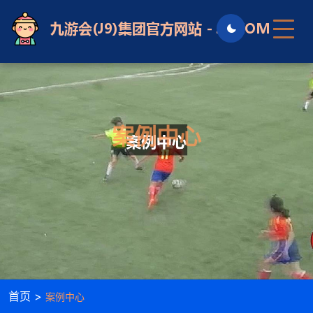
案例中心
首页 >
案例中心