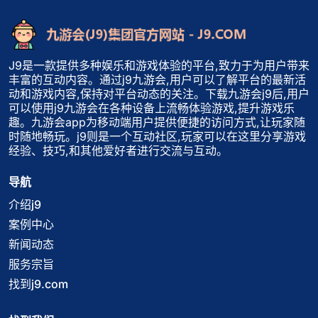
J9是一款提供多种娱乐和游戏体验的平台,致力于为用户带来
丰富的互动内容。通过j9九游会,用户可以了解平台的最新活
动和游戏内容,保持对平台动态的关注。下载九游会j9后,用户
可以使用j9九游会在各种设备上流畅体验游戏,提升游戏乐
趣。九游会app为移动端用户提供便捷的访问方式,让玩家随
时随地畅玩。j9则是一个互动社区,玩家可以在这里分享游戏
经验、技巧,和其他爱好者进行交流与互动。
导航
介绍j9
案例中心
新闻动态
服务宗旨
找到j9.com