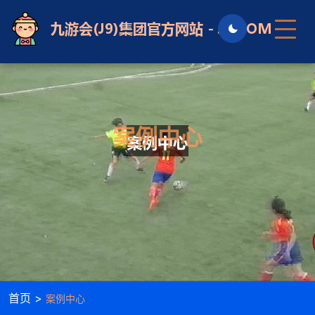
案例中心
首页 >
案例中心