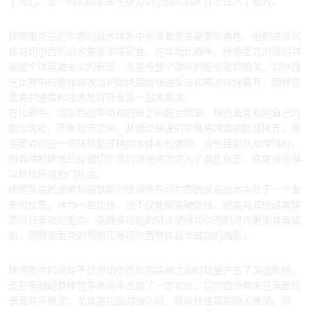
了信心。这一时刻的到来无疑为切尔西的战术打法注入了动力。
3、穆德里克与球队战术的契合
穆德里克在切尔西的战术体系中扮演着至关重要的角色，他的进攻风
格与切尔西的战术要求非常契合。在本场比赛中，穆德里克的吊射并
非是个体英雄主义的表现，而是与整个球队的配合密切相关。切尔西
在比赛中的整体进攻组织始终围绕快速反击和精准传球展开，而穆德
里克的速度和技术恰好符合这一战术要求。
在比赛中，切尔西的中场和前锋之间配合默契，穆德里克利用自己的
跑位优势，不断拉开空间，并通过快速的突破将阿森纳防线撕开。穆
德里克的这一进球就是这种战术体系的体现。当他接到队友传球时，
阿森纳的防线已经被切尔西的快速进攻带入了混乱状态，这使得他得
以轻松形成射门机会。
穆德里克的速度和控球能力使得他在切尔西的反击战术中处于一个重
要的位置。作为一名边锋，他不仅能够突破防线，还能与其他进攻球
员进行有效的配合。这种多功能的特点使得切尔西的进攻更加具有威
胁，而穆德里克的吊射正是切尔西整体战术成功的缩影。
4、对英超竞争格局的影响
穆德里克的进球不仅对切尔西和阿森纳之间的较量产生了深远影响，
还在英超的整体竞争格局中占据了一定地位。切尔西近年来在英超的
表现并不稳定，尤其是在面对强队时，球队往往容易陷入被动。然