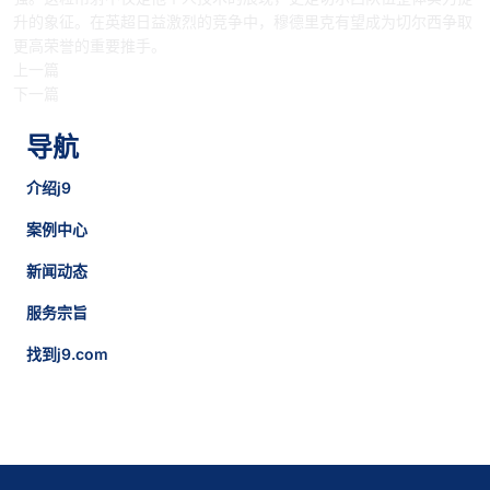
升的象征。在英超日益激烈的竞争中，穆德里克有望成为切尔西争取
更高荣誉的重要推手。
上一篇
下一篇
导航
介绍j9
案例中心
新闻动态
服务宗旨
找到j9.com