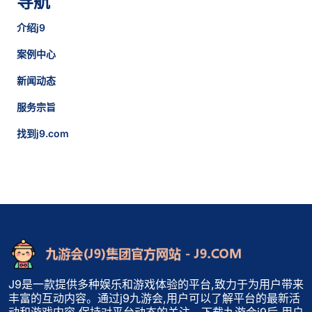
导航
介绍j9
案例中心
新闻动态
服务宗旨
找到j9.com
J9是一款提供多种娱乐和游戏体验的平台,致力于为用户带来
丰富的互动内容。通过j9九游会,用户可以了解平台的最新活
动和游戏内容,保持对平台动态的关注。下载九游会j9后,用户