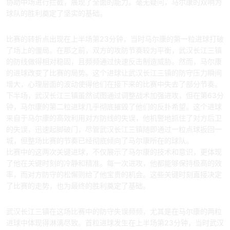
协助中场进行拦截，展现了全面的能力。毫无疑问，马尔康的双响为
球队的胜利奠定了坚实的基础。
2、比赛的关键时刻
比赛的转折点出现在上半场第23分钟，当时马尔康的第一粒进球打破
了场上的僵局。在那之前，双方的攻防节奏较为平衡，武汉长江三镇
的防线做得相对稳固，且频频通过快速反击制造威胁。然而，马尔康
的进球改变了比赛的局势。这个进球让武汉长江三镇的防守压力瞬间
增大，心理层面的波动使得他们在接下来的比赛中失去了部分节奏。
下半场，武汉长江三镇虽然试图通过调整战术加强进攻，但在第63分
钟，马尔康的第二粒进球几乎彻底摧毁了他们的反扑希望。这个进球
来自于马尔康的高效利用对方防线的失误，他机警地抓住了对方后卫
的失误，迅速起脚破门，尽管武汉长江三镇随即通过一粒点球扳回一
城，但整场比赛的节奏已经彻底倾向了马尔康所在的球队。
比赛中的这两次关键进球，不仅展示了马尔康的技术和意识，更体现
了他在关键时刻的冷静和精准。每一次进攻，他都能够保持极高的效
率，而对方防守的松懈则给了他宝贵的机会。这些关键时刻直接决定
了比赛的走势，也为最终的胜利奠定了基础。
3、武汉长江三镇的防守失误
武汉长江三镇在这场比赛中的防守失误频频，尤其是在马尔康的两粒
进球中体现得淋漓尽致。首粒进球发生在上半场第23分钟，当时武汉