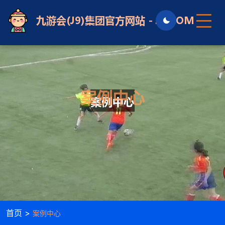
案例中心
首页 >
案例中心