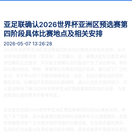
亚足联确认2026世界杯亚洲区预选赛第
四阶段具体比赛地点及相关安排
2026-05-07 13:26:28
2026年世界杯亚洲区预选赛第四阶段的比赛地点及相关安排，近日
由亚洲足球联合会（亚足联）正式确认。这一重要决定标志着亚洲区
预选赛的正式推进，并对各支参赛队伍的备战产生了深远影响。本阶
段比赛的地点、赛制、参赛球队及相关的组织安排，都引起了广泛的
关注。本文将从四个方面详细阐述这一决定，包括比赛地点的选择、
赛程安排、比赛组织及相关的后勤保障。通过对这些方面的探讨，可
以更清晰地了解2026年世界杯亚洲区预选赛第四阶段的全貌，为球
迷和球队提供更多的参考信息。
1、比赛地点选择的战略意义
亚足联在选择2026世界杯亚洲区预选赛第四阶段的比赛地点时，考
虑了多个因素，其中最重要的是场地的设施条件与交通便捷性。亚足
联明确要求各个主办城市提供顶级的比赛设施，包括高质量的草坪、
先进的灯光设备以及高标准的安全保障。这些设施条件直接关系到比