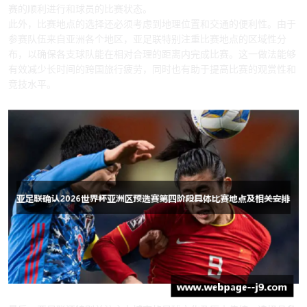
赛的顺利进行和球员的比赛状态。
此外，比赛地点的选择还必须考虑到地理位置和交通的便利性。由于
参赛队伍来自亚洲各个地区，亚足联特别注重比赛地点的区域性分
布，以确保各支球队能在相对合理的距离内完成比赛。这一做法能够
有效减少长时间的跨国旅行疲劳，同时也有助于提高比赛的观赏性和
竞技水平。