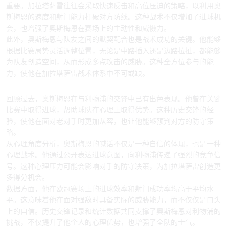
重要。加拉塔萨雷往往会采取快速反击和高位压迫的策略，以利用奥
斯梅恩的速度和射门能力打破对方防线。这种战术不仅增加了进球机
会，也增强了奥斯梅恩在赛场上的主动性和威慑力。
此外，奥斯梅恩与队友之间的默契配合也是战术成功的关键。他能够
根据比赛局势灵活调整位置，无论是中路插入还是边路拉扯，都能够
为队友创造空间，从而形成多点攻击的威胁。这种全方位参与的能
力，使他在加拉塔萨雷战术体系中不可或缺。
3、历史交锋与心理优势
回顾过去，奥斯梅恩在与利物浦的交锋中已有出色表现。他曾在关键
比赛中取得进球，帮助球队在心理上取得优势。这种历史交锋的经
验，使他在面对老对手时更加从容，也让他能够预判对方的防守策
略。
从心理角度分析，奥斯梅恩的喊话不仅是一种自信的体现，也是一种
心理战术。他通过公开表达进球意图，向利物浦传递了强烈的竞争信
号。这种心理压力可能会影响对手的防守决策，为加拉塔萨雷创造更
多得分机会。
数据方面，他在欧冠赛场上的进球效率和射门成功率均高于平均水
平。这意味着他在面对强敌时具备实际的威胁能力，而不仅仅是口头
上的自信。历史交锋记录和统计数据共同支撑了奥斯梅恩对利物浦的
挑战，不仅提升了他个人的心理优势，也增强了全队的士气。