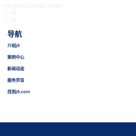
你希望我现在直接做这个扩展吗？
上一篇
下一篇
导航
介绍j9
案例中心
新闻动态
服务宗旨
找到j9.com