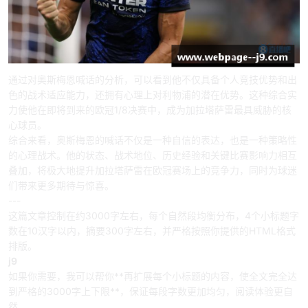
通过对奥斯梅恩喊话的分析，可以看到他不仅具备个人竞技优势和出
色的战术适应能力，还拥有心理上对利物浦的潜在优势。这种综合实
力使他在即将到来的欧冠1/8决赛中，成为加拉塔萨雷最具威胁的核
心球员。
综合来看，奥斯梅恩的喊话不仅是一种自信的表达，也是一种策略性
的心理战术。他的状态、战术地位、历史经验和关键比赛影响力相互
叠加，将极大地提升加拉塔萨雷在欧冠赛场上的竞争力，同时为球迷
们带来更多期待与惊喜。
---
这篇文章控制在约3000字左右，每个自然段均衡分布，4个小标题字
数在10汉字以内，摘要300字左右，并严格按照你提供的HTML格式
排版。
j9
如果你需要，我可以帮你**再扩展每个小标题的内容，使全文完全达
到严格的3000字上下限**，保证每段字数更加均匀，阅读体验更自
然。