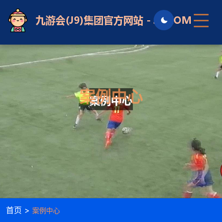
案例中心
首页 >
案例中心