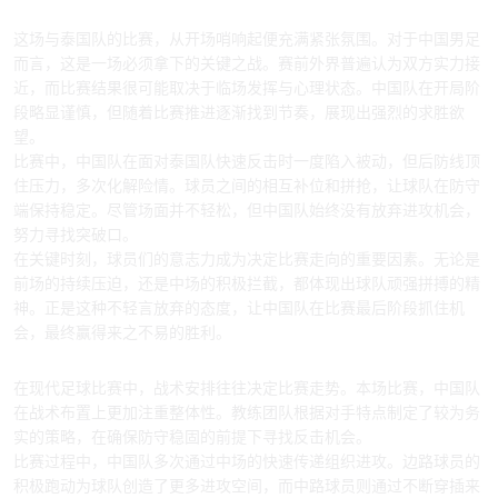
一、关键战役展现顽强斗志
这场与泰国队的比赛，从开场哨响起便充满紧张氛围。对于中国男足
而言，这是一场必须拿下的关键之战。赛前外界普遍认为双方实力接
近，而比赛结果很可能取决于临场发挥与心理状态。中国队在开局阶
段略显谨慎，但随着比赛推进逐渐找到节奏，展现出强烈的求胜欲
望。
比赛中，中国队在面对泰国队快速反击时一度陷入被动，但后防线顶
住压力，多次化解险情。球员之间的相互补位和拼抢，让球队在防守
端保持稳定。尽管场面并不轻松，但中国队始终没有放弃进攻机会，
努力寻找突破口。
在关键时刻，球员们的意志力成为决定比赛走向的重要因素。无论是
前场的持续压迫，还是中场的积极拦截，都体现出球队顽强拼搏的精
神。正是这种不轻言放弃的态度，让中国队在比赛最后阶段抓住机
会，最终赢得来之不易的胜利。
二、战术调整凸显团队协作
在现代足球比赛中，战术安排往往决定比赛走势。本场比赛，中国队
在战术布置上更加注重整体性。教练团队根据对手特点制定了较为务
实的策略，在确保防守稳固的前提下寻找反击机会。
比赛过程中，中国队多次通过中场的快速传递组织进攻。边路球员的
积极跑动为球队创造了更多进攻空间，而中路球员则通过不断穿插来