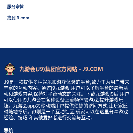
服务宗旨
找到j9.com
J9是一款提供多种娱乐和游戏体验的平台,致力于为用户带来
丰富的互动内容。通过j9九游会,用户可以了解平台的最新活
动和游戏内容,保持对平台动态的关注。下载九游会j9后,用户
可以使用j9九游会在各种设备上流畅体验游戏,提升游戏乐
趣。九游会app为移动端用户提供便捷的访问方式,让玩家随
时随地畅玩。j9则是一个互动社区,玩家可以在这里分享游戏
经验、技巧,和其他爱好者进行交流与互动。
导航