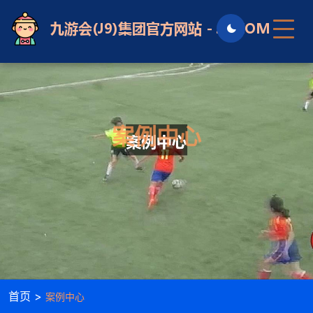
案例中心
首页 >
案例中心