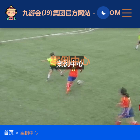
案例中心
首页 >
案例中心