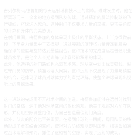
1、射门技术的极致展现
吉列尔梅·马德鲁加的惊天远射堪称技术上的巅峰。进球发生时，他在
距离球门三十余米的地方接到队友传球，通过精准的脚法控制球的飞
行弧线，将球送入死角。这种射门不仅要求力量的掌控，更需要角度
的计算和身体的完美协调。
在射门瞬间，梅德鲁加的身体呈现出极佳的平衡状态。上半身微微前
倾，下半身力量集中于支撑脚，通过腰部的旋转将力量传递到脚尖，
确保球的速度与旋转达到最佳组合。这种技术的完成度远超普通职业
球员水平，是他个人长期训练与比赛经验积累的体现。
此外，他选择的射门路线也充满艺术感。球从空中划出优美弧线，越
过守门员的防守，精准地落入网窝。这种远射不仅展现了力量与精度
的结合，还体现了球员对球体力学的直觉理解，使整个进球呈现出视
觉上的震撼效果。
2、战术空间与场上视野
这一进球的完成离不开战术空间的创造。梅德鲁加能够在远射时找到
射门的空档，源于他对球场空间的敏锐感知。他善于观察对方防守队
形，并利用空隙调整跑位，为自己创造最佳射门角度。
此外，队友的配合也至关重要。在接到传球的一瞬间，周围队员的移
动形成了虚实结合的空间，使得对方防线难以即时压制。梅德鲁加通
过战术理解和预判，抓住了这短暂的空隙，实现了远射的成功。