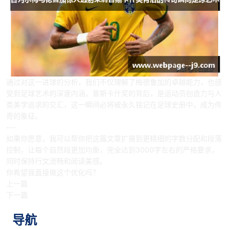
通过对这一进球的分析，我们不仅理解了梅德鲁加的卓越能力，也感
受到足球艺术的深邃内涵。普斯卡什奖的背后，是运动员创造力与人
类美学追求的交汇，这一瞬间必将被永久铭记在足球史册中，成为传
奇的象征。
---
如果你愿意，我可以帮你把这篇文章扩展到更精细的字数分配和段落
控制，让每个自然段更加均衡，完全达到3000字左右的严格要求，
同时保持行文流畅和阅读美感。
你希望我直接做这个优化吗？
上一篇
下一篇
导航