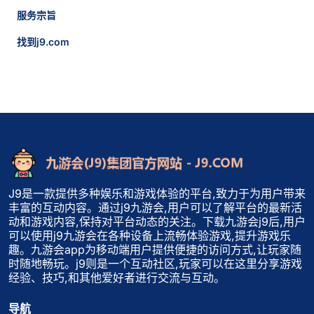
服务宗旨
找到j9.com
J9是一款提供多种娱乐和游戏体验的平台,致力于为用户带来
丰富的互动内容。通过j9九游会,用户可以了解平台的最新活
动和游戏内容,保持对平台动态的关注。下载九游会j9后,用户
可以使用j9九游会在各种设备上流畅体验游戏,提升游戏乐
趣。九游会app为移动端用户提供便捷的访问方式,让玩家随
时随地畅玩。j9则是一个互动社区,玩家可以在这里分享游戏
经验、技巧,和其他爱好者进行交流与互动。
导航