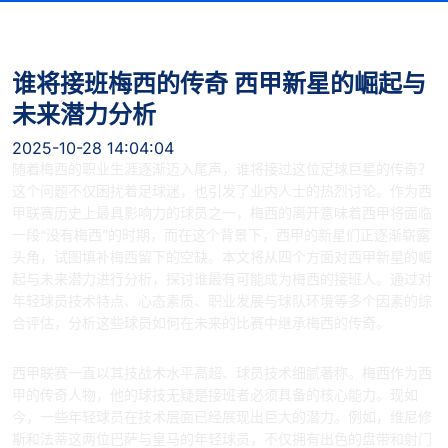
谁将接班梅西的传奇 西甲新星的崛起与
未来潜力分析
2025-10-28 14:04:04
随着梅西的职业生涯逐渐迈入尾声，谁将接过这位足球巨星的传奇？
这个问题不仅困扰着足球迷，也引发了业内人士的热烈讨论。作为西
甲联赛历史上最具影响力的球员之一，梅西的离开意味着西甲将面临
一段“没有梅西”的时期，而在这个背景下，西甲的新星们正逐渐崭露
头角，试图填补梅西留下的空缺。本文将从四个方面对西甲新星的崛
起与未来潜力进行分析，探讨谁最有可能成为梅西的接班人。通过对
年轻球员技术特点、心态素质、职业发展与球队环境等多个因素的综
合评估，分析这些球员如何在未来的比赛中继承梅西的传奇。
1、西甲新星的技术特点与潜力
西甲联赛一直以其技战术水平高超、球员技术细腻著称。梅西作为西
甲的传奇人物，他的球技无疑是接班者必须具备的核心能力。现如
今，一些年轻球员在技术层面已经展现出巨大的潜力。例如，维尼修
斯和法蒂这两位巴萨与皇马的年轻球员，不仅拥有出色的盘带和射门