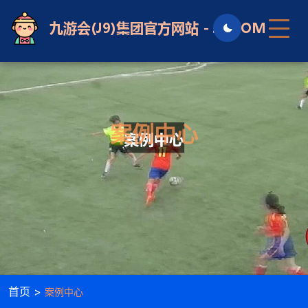
案例中心
首页 >
案例中心