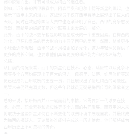
赛中脱颖而出，才有可能成为梅西的继任者。
例如，近年来的西甲联赛中，阿森西奥和巴尔韦德等新星的崛起，也
展示了西甲未来的潜力。这些球员不仅在西甲赛场上展现出了巨大的
天赋，同时在欧冠等国际大赛中也逐渐证明了自己。西甲的竞争愈发
激烈，而新星的崛起正是这个联赛未来发展的一部分。
此外，西甲的战术变革也是影响新星成长的一个重要因素。在梅西的
时代，巴萨和皇马的强大影响力主导了西甲的局面。然而，随着更多
小球会逐渐崛起，西甲的战术风格更加多元化，这为年轻球员提供了
更多的成长空间，也要求他们具备更强的适应能力和战术理解力。
总结：
从目前的情况来看，西甲的新星们在技术、心态、适应性以及竞争环
境等多个方面均展现出了巨大的潜力。佩德里、法蒂、维尼修斯等球
员已经成为西甲联赛的重要一员，并且展现出了接班梅西的可能性。
尽管未来仍然充满变数，但这些年轻球员无疑是梅西传奇的继承者之
一。
总的来说，接班梅西并非一蹴而就的事情，它需要新一代球员在技
术、心理、职业素养和适应性等多个方面的共同发展。而西甲的未来
将取决于这些新星如何在不断变化的联赛环境中展现自我，并最终成
为梅西的接班人。无论最终谁能够完成这一历史使命，他们都将成为
西甲历史上不可忽视的传奇。
j9