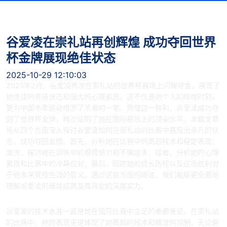
谷爱凌在崇礼站再创辉煌 成功夺回世界
杯金牌展现绝佳状态
2025-10-29 12:10:03
2025年2月，谷爱凌再次在崇礼站的世界杯赛场上闪耀夺金，展现了
她绝佳的竞技状态和强大的心理素质。这不仅是她个人的辉煌时刻，
更为中国冬季运动增添了浓重的一笔。凭借这一胜利，谷爱凌成功夺
回了世界杯金牌，再次证明了她在国际赛场上的顶尖水平。本篇文章
将从四个方面深入探讨谷爱凌如何在崇礼站的比赛中展现出非凡的状
态，成功夺回金牌。首先，分析她在比赛中的高超技术和稳定表现；
其次，探讨她在训练中的艰苦努力和不懈追求；接着，分析她的心理
素质和比赛中的冷静应对；最后，回顾她的成长历程以及这场胜利对
于她未来竞技生涯的意义。通过这些方面的阐述，我们能够更全面地
理解谷爱凌的辉煌成就及其背后的深厚实力。
1、卓越的技术与稳定的表现
谷爱凌的技术水准一直是她在国际比赛中立足的重要保证。在崇礼站
的比赛中，她的表现更是体现了她高超的技术和精准的控制。无论是