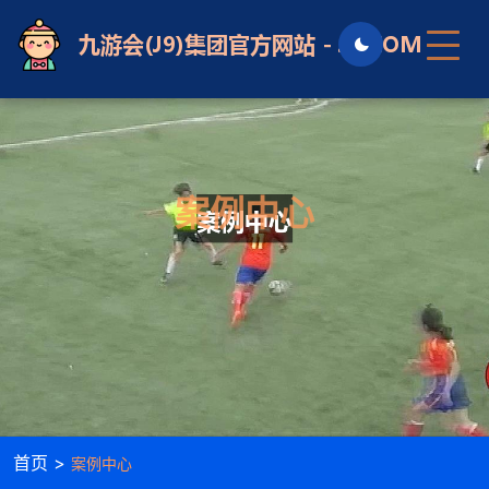
案例中心
首页 >
案例中心