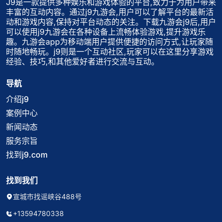
J9是一款提供多种娱乐和游戏体验的平台,致力于为用户带来
丰富的互动内容。通过j9九游会,用户可以了解平台的最新活
动和游戏内容,保持对平台动态的关注。下载九游会j9后,用户
可以使用j9九游会在各种设备上流畅体验游戏,提升游戏乐
趣。九游会app为移动端用户提供便捷的访问方式,让玩家随
时随地畅玩。j9则是一个互动社区,玩家可以在这里分享游戏
经验、技巧,和其他爱好者进行交流与互动。
导航
介绍j9
案例中心
新闻动态
服务宗旨
找到j9.com
找到我们
宣城市找谣峡谷488号
+13594780338