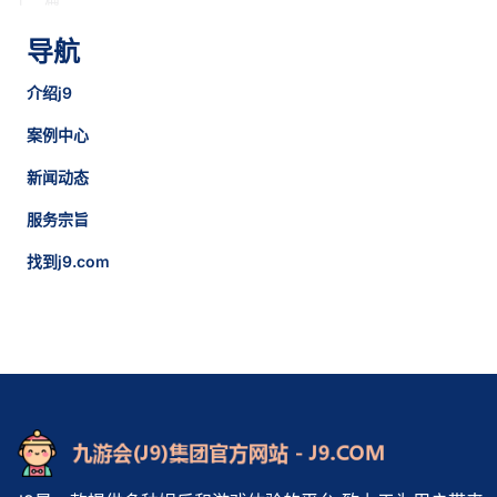
导航
介绍j9
案例中心
新闻动态
服务宗旨
找到j9.com