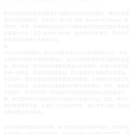
2、文化背景与象征意义
荷兰的橙色球衣是深深植根于该国的文化和历史的象征，橙色代表着
荷兰王室的传统色，尤其是与“奥兰治”家族（House of Orange）密
切相关。然而，这种颜色也因其过于显眼和强烈的民族性而在某些国
际赛事中产生了过于“地方性”的印象。在全球化的背景下，荷兰队的
橙色球衣逐渐被认为有些过时。
j9
2022年世界杯期间，荷兰队的更衣室内对于球衣颜色的讨论，不仅
仅局限于对颜色本身的审美评价，还涉及到如何更好地与国际社会接
轨。换句话说，荷兰队的管理层希望通过放弃橙色，来减少民族色彩
的单一化表现，转而向更加国际化、符合全球观众审美的方向靠拢。
与此同时，荷兰的球迷对橙色有着深厚的感情。这种颜色已经成为荷
兰足球的标志，并且是荷兰球迷群体的集体身份象征。然而，随着社
会的变迁，荷兰的年轻一代球迷对于这种传统颜色的认同感逐渐下
降，他们更倾向于选择更加多元化和现代的表达方式。因此，荷兰队
决定换掉橙色球衣，也是为了迎合这种变化，尝试寻求与更广泛的观
众群体建立新的联系。
3、赞助商的影响力
荷兰队换掉橙色球衣的决策，除了球队内部的战略考量外，赞助商的
影响也是一个不可忽视的因素。作为一个商业化极强的体育项目，足