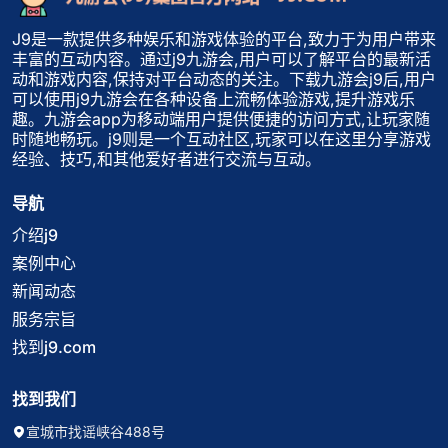
J9是一款提供多种娱乐和游戏体验的平台,致力于为用户带来
丰富的互动内容。通过j9九游会,用户可以了解平台的最新活
动和游戏内容,保持对平台动态的关注。下载九游会j9后,用户
可以使用j9九游会在各种设备上流畅体验游戏,提升游戏乐
趣。九游会app为移动端用户提供便捷的访问方式,让玩家随
时随地畅玩。j9则是一个互动社区,玩家可以在这里分享游戏
经验、技巧,和其他爱好者进行交流与互动。
导航
介绍j9
案例中心
新闻动态
服务宗旨
找到j9.com
找到我们
宣城市找谣峡谷488号