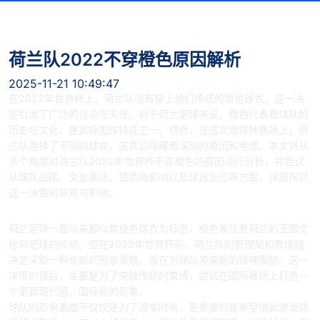
荷兰队2022不穿橙色原因解析
2025-11-21 10:49:47
在2022年世界杯上，荷兰队没有穿上他们传统的橙色球衣，这一决
定引发了广泛的讨论与关注。对于荷兰足球来说，橙色代表着球队的
历史与文化，是其标志性特征之一。然而，在这次世界杯赛场上，荷
兰队选择了不同的球衣，这背后隐藏着深刻的原因和考虑。本文将从
多个角度对荷兰队2022年世界杯不穿橙色的原因进行分析，并尝试
从球队战略、文化表达、赞助商影响以及球迷反应等方面，详细探讨
这一决策的背景与影响。
1、球队战略与形象重塑
荷兰足球一直以来都以其橙色球衣为标志，橙色象征着荷兰的王国文
化和足球的传统。但在2022年世界杯前，荷兰队的管理层和教练组
决定采取一种全新的形象策略，旨在为球队带来新的精神面貌。这一
决策的背后，主要是为了突破传统的束缚，尝试在国际赛场上打造一
个更具现代感、国际化的形象。
球队的形象重塑不仅仅是为了追求时尚，更重要的是希望借此激发球