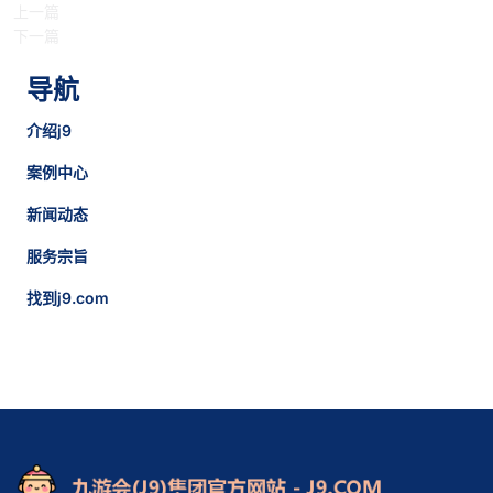
上一篇
下一篇
导航
介绍j9
案例中心
新闻动态
服务宗旨
找到j9.com