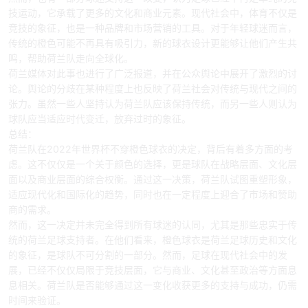
技运动，它承载了更多的文化和商业元素。现代社会中，体育不仅是
竞技的象征，也是一种品牌和市场营销的工具。对于年轻球迷而言，
传统的橙色可能不再具有吸引力，新的球衣设计更能够让他们产生共
鸣，帮助荷兰队走向全球化。
荷兰媒体对此事也进行了广泛报道，并在公众舆论中展开了激烈的讨
论。舆论的分歧在某种程度上也反映了荷兰社会对传统与现代之间的
张力。虽然一些人坚持认为荷兰队应该保持传统，而另一些人则认为
球队应当适应时代变迁，放弃过时的象征。
总结：
荷兰队在2022年世界杯不穿橙色球衣的决定，背后有着多方面的考
虑。这不仅仅是一个关于颜色的选择，更是球队在战略层面、文化层
面以及商业层面的综合权衡。通过这一决策，荷兰队试图重塑形象，
适应现代化和国际化的趋势，同时也在一定程度上迎合了市场和赞助
商的需求。
然而，这一决定并未完全得到所有球迷的认同，尤其是那些忠实于传
统的荷兰足球支持者。在他们看来，橙色球衣是荷兰足球历史和文化
的象征，是球队不可分割的一部分。然而，足球在现代社会中的发
展，已经不仅仅局限于竞技层面，它与商业、文化甚至政治等方面息
息相关。荷兰队是否能够通过这一变化收获更多的支持与成功，仍需
时间来验证。