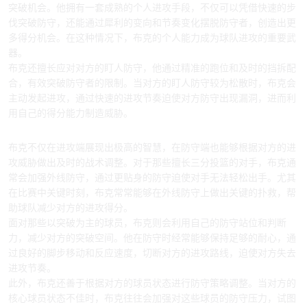
突破机会。他拥有一套成熟的个人进攻手段，不仅可以凭借快速的步
伐突破防守，还能通过犀利的变向和节奏变化摆脱防守者，创造出更
多得分机会。在这种情况下，布克的个人能力成为球队进攻的重要武
器。
布克还擅长应对对方的盯人防守，他通过精准的跑位和及时的挡拆配
合，有效突破防守者的限制。当对方的盯人防守较为松散时，布克会
主动发起进攻，通过快速的进攻节奏迫使对方防守出现漏洞，进而利
用自己的得分能力制造威胁。
3、根据对方进攻威胁调整防守策略
布克不仅在进攻端展现出极高的智慧，在防守端也能够根据对方的进
攻威胁做出及时的战术调整。对于那些擅长三分投篮的对手，布克通
常会加强外线防守，通过更贴身的防守迫使对手无法轻松出手。尤其
在比赛中关键时刻，布克常常能够在外线防守上做出关键的扑救，帮
助球队减少对方的进攻得分。
面对那些以突破为主的球员，布克则会利用自己的防守站位和判断
力，减少对方的突破空间。他在防守时经常能够保持足够的耐心，通
过良好的脚步移动和反应速度，切断对方的进攻路线，迫使对方失去
进攻节奏。
此外，布克还善于根据对方的球员状态进行防守策略调整。当对方的
核心球员状态不佳时，布克往往会加强对这些球员的防守压力，试图