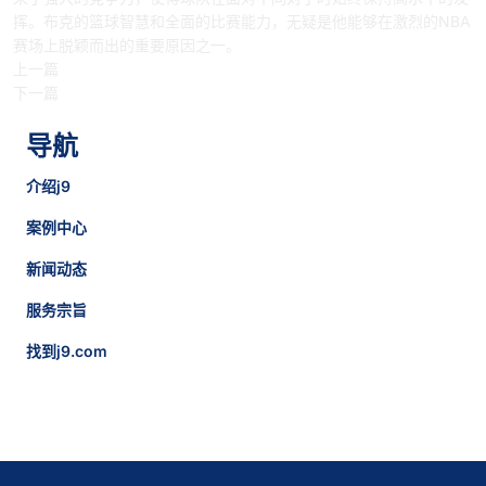
挥。布克的篮球智慧和全面的比赛能力，无疑是他能够在激烈的NBA
赛场上脱颖而出的重要原因之一。
上一篇
下一篇
导航
介绍j9
案例中心
新闻动态
服务宗旨
找到j9.com