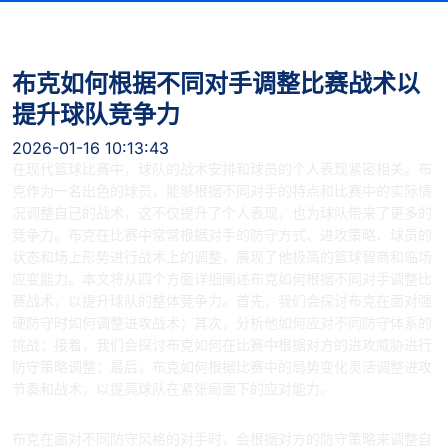
布克如何根据不同对手调整比赛战术以
提升球队竞争力
2026-01-16 10:13:43
在现代篮球比赛中，球队的战术安排和球员的个人表现紧密相关。布
克作为一名出色的球员，能够根据不同对手的特点和比赛中的实际情
况调整自己的战术，这不仅提升了个人表现，也为球队带来了更多的
竞争力。布克在比赛中常常根据对手的防守方式、进攻策略、球员的
状态和场上形势进行战术上的调整，展现了他极高的篮球智商和临场
应变能力。本文将从四个方面详细阐述布克如何根据不同对手调整比
赛战术，以提升球队的整体竞争力。首先，我们会探讨布克在面对强
硬防守时如何调整进攻战术；其次，分析他如何应对不同防守体系的
挑战；接着，我们会探讨布克如何在比赛中根据对方的进攻威胁进行
防守策略调整；最后，布克如何根据比赛中的局势变化灵活调整进攻
节奏和战术，以提高球队在紧张局面下的应对能力。
1、根据对方防守方式调整进攻战术
布克在面对不同防守风格的对手时，会根据对方的防守策略来调整自